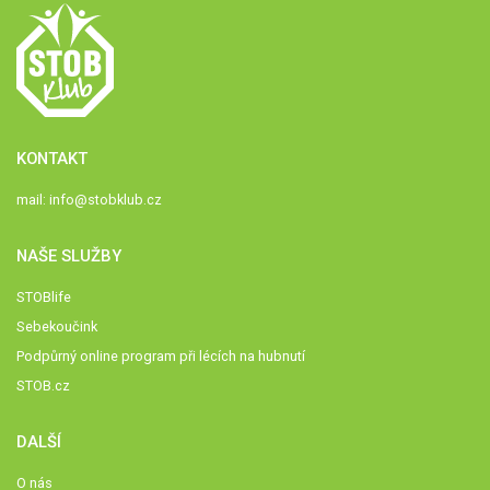
KONTAKT
mail:
info@stobklub.cz
NAŠE SLUŽBY
STOBlife
Sebekoučink
Podpůrný online program při lécích na hubnutí
STOB.cz
DALŠÍ
O nás