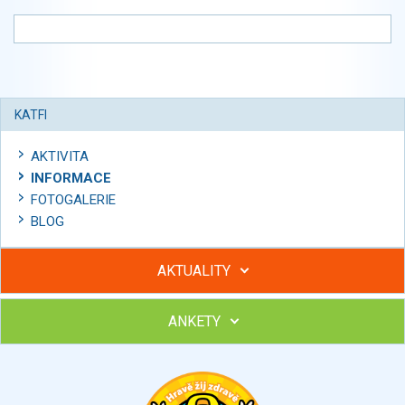
KATFI
AKTIVITA
INFORMACE
FOTOGALERIE
BLOG
AKTUALITY
ANKETY
Hubněte s podporou lektorky a skupiny v kurzech STOBu
Chcete poradit s hubnutím? Najděte si odborníka STOBu ve
svém regionu
Ohodnoťte program Sebekoučink
výborný