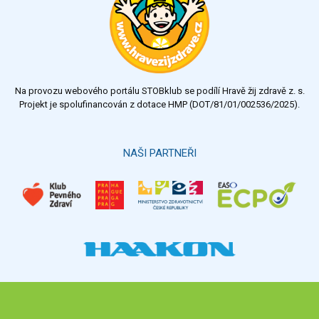
velmi dobrý
dobrý
dostatečný
nedostatečný
Na provozu webového portálu STOBklub se podílí Hravě žij zdravě z. s.
Výsledky
Všechny ankety
Projekt je spolufinancován z dotace HMP (DOT/81/01/002536/2025).
Hlasovat
NAŠI PARTNEŘI