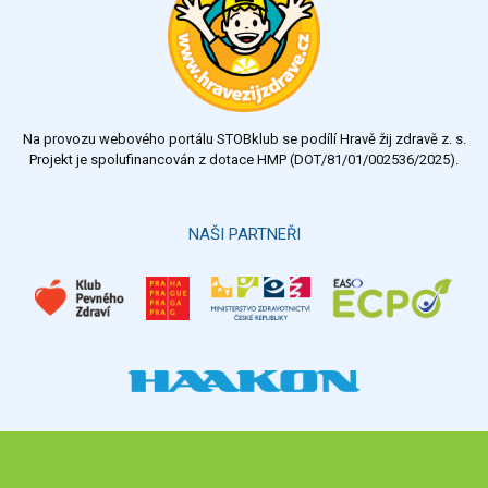
velmi dobrý
dobrý
dostatečný
nedostatečný
Na provozu webového portálu STOBklub se podílí Hravě žij zdravě z. s.
Výsledky
Všechny ankety
Projekt je spolufinancován z dotace HMP (DOT/81/01/002536/2025).
Hlasovat
NAŠI PARTNEŘI