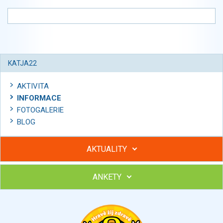
KATJA22
AKTIVITA
INFORMACE
FOTOGALERIE
BLOG
AKTUALITY
ANKETY
Hubněte s podporou lektorky a skupiny v kurzech STOBu
Chcete poradit s hubnutím? Najděte si odborníka STOBu ve
svém regionu
Ohodnoťte program Sebekoučink
výborný