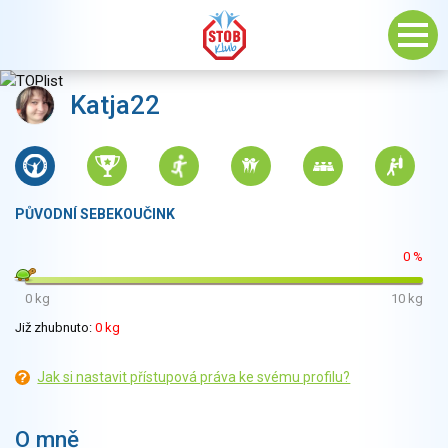
Katja22
PŮVODNÍ SEBEKOUČINK
0 %
0 kg
10 kg
Již zhubnuto:
0 kg
Jak si nastavit přístupová práva ke svému profilu?
O mně