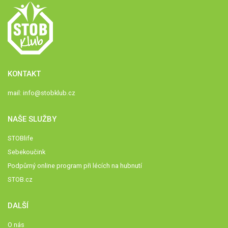
KONTAKT
mail:
info@stobklub.cz
NAŠE SLUŽBY
STOBlife
Sebekoučink
Podpůrný online program při lécích na hubnutí
STOB.cz
DALŠÍ
O nás