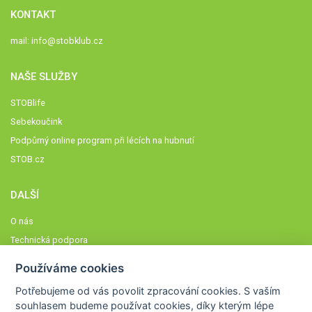
KONTAKT
mail:
info@stobklub.cz
NAŠE SLUŽBY
STOBlife
Sebekoučink
Podpůrný online program při lécích na hubnutí
STOB.cz
DALŠÍ
O nás
Technická podpora
Časté dotazy
Používáme cookies
Normy a zásady fungování STOBklubu
Potřebujeme od vás
povolit zpracování cookies
. S vaším
Členové STOBklubu
souhlasem budeme používat cookies, díky kterým lépe