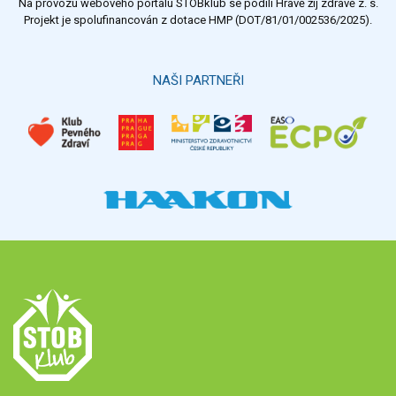
Na provozu webového portálu STOBklub se podílí Hravě žij zdravě z. s.
Výsledky
Všechny ankety
Projekt je spolufinancován z dotace HMP (DOT/81/01/002536/2025).
Hlasovat
NAŠI PARTNEŘI