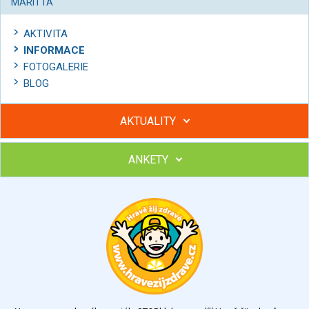
MARITTA
AKTIVITA
INFORMACE
FOTOGALERIE
BLOG
AKTUALITY
ANKETY
Hubněte s podporou lektorky a skupiny v kurzech STOBu
Chcete poradit s hubnutím? Najděte si odborníka STOBu ve
svém regionu
Ohodnoťte program Sebekoučink
výborný
velmi dobrý
dobrý
dostatečný
nedostatečný