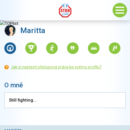
Maritta
Jak si nastavit přístupová práva ke svému profilu?
O mně
Still fighting...