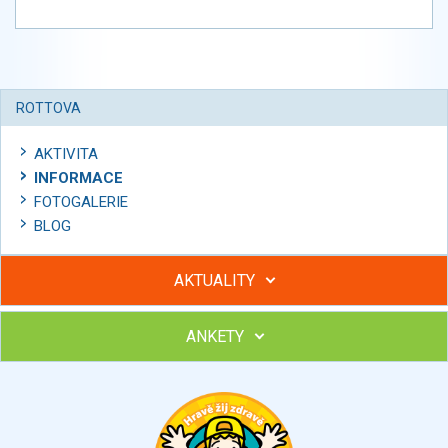
ROTTOVA
AKTIVITA
INFORMACE
FOTOGALERIE
BLOG
AKTUALITY
ANKETY
Hubněte s podporou lektorky a skupiny v kurzech STOBu
Chcete poradit s hubnutím? Najděte si odborníka STOBu ve
svém regionu
Ohodnoťte program Sebekoučink
výborný
velmi dobrý