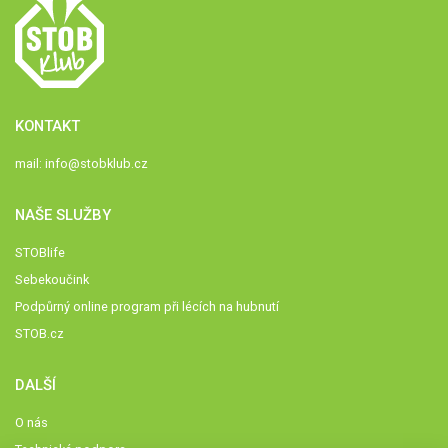
KONTAKT
mail:
info@stobklub.cz
NAŠE SLUŽBY
STOBlife
Sebekoučink
Podpůrný online program při lécích na hubnutí
STOB.cz
DALŠÍ
O nás