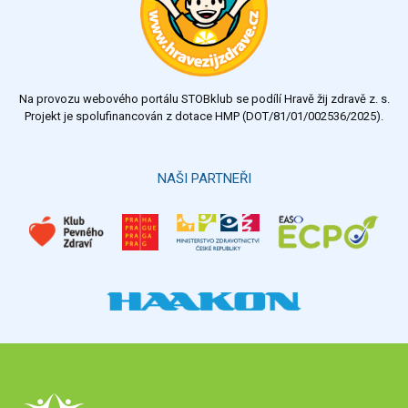
dobrý
dostatečný
nedostatečný
Na provozu webového portálu STOBklub se podílí Hravě žij zdravě z. s.
Výsledky
Všechny ankety
Projekt je spolufinancován z dotace HMP (DOT/81/01/002536/2025).
Hlasovat
NAŠI PARTNEŘI