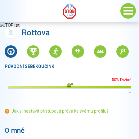
Rottova
PŮVODNÍ SEBEKOUČINK
50% Držím!
-
↑
+
Jak si nastavit přístupová práva ke svému profilu?
O mně