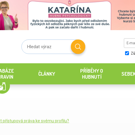
Zů
ABÁZE
PŘÍBĚHY O
ČLÁNKY
SEBE
RAVIN
HUBNUTÍ
it přístupová práva ke svému profilu?