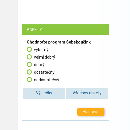
ANKETY
Ohodnoťte program Sebekoučink
výborný
velmi dobrý
dobrý
dostatečný
nedostatečný
Výsledky
Všechny ankety
Hlasovat