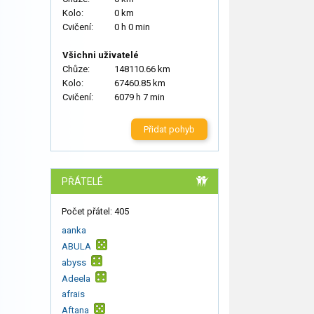
Kolo:
0 km
Cvičení:
0 h 0 min
Všichni uživatelé
Chůze:
148110.66 km
Kolo:
67460.85 km
Cvičení:
6079 h 7 min
Přidat pohyb
PŘÁTELÉ
Počet přátel: 405
aanka
ABULA
abyss
Adeela
afrais
Aftana