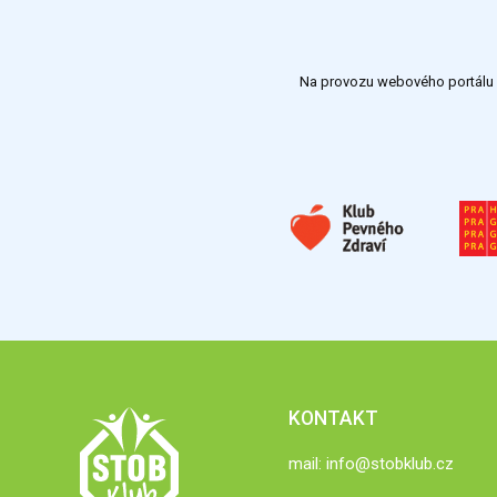
Na provozu webového portálu S
KONTAKT
mail:
info@stobklub.cz