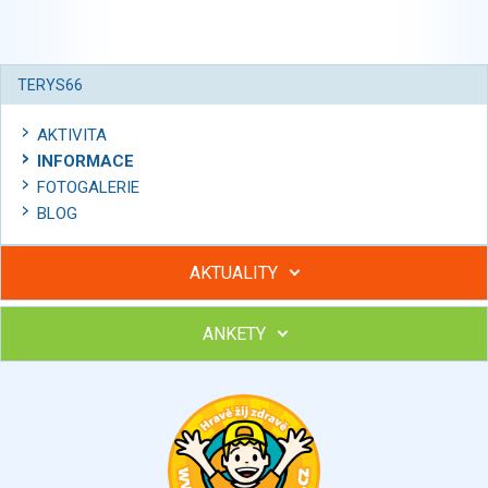
TERYS66
AKTIVITA
INFORMACE
FOTOGALERIE
BLOG
AKTUALITY
ANKETY
Hubněte s podporou lektorky a skupiny v kurzech STOBu
Chcete poradit s hubnutím? Najděte si odborníka STOBu ve
svém regionu
Ohodnoťte program Sebekoučink
výborný
velmi dobrý
dobrý