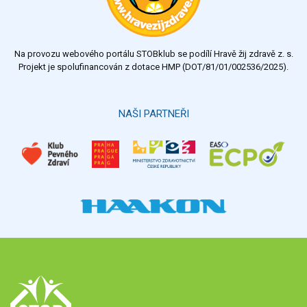
dostatečný
nedostatečný
Na provozu webového portálu STOBklub se podílí Hravě žij zdravě z. s.
Výsledky
Všechny ankety
Projekt je spolufinancován z dotace HMP (DOT/81/01/002536/2025).
Hlasovat
NAŠI PARTNEŘI