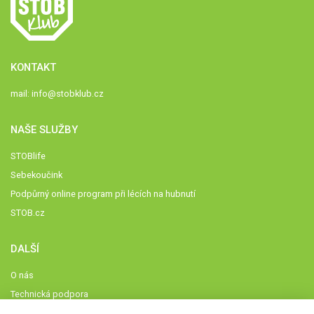
KONTAKT
mail:
info@stobklub.cz
NAŠE SLUŽBY
STOBlife
Sebekoučink
Podpůrný online program při lécích na hubnutí
STOB.cz
DALŠÍ
O nás
Technická podpora
Časté dotazy