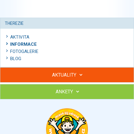
THEREZIE
AKTIVITA
INFORMACE
FOTOGALERIE
BLOG
AKTUALITY
ANKETY
Hubněte s podporou lektorky a skupiny v kurzech STOBu
Chcete poradit s hubnutím? Najděte si odborníka STOBu ve
svém regionu
Ohodnoťte program Sebekoučink
výborný
velmi dobrý
dobrý