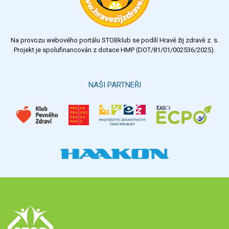
dostatečný
nedostatečný
Na provozu webového portálu STOBklub se podílí Hravě žij zdravě z. s.
Výsledky
Všechny ankety
Projekt je spolufinancován z dotace HMP (DOT/81/01/002536/2025).
Hlasovat
NAŠI PARTNEŘI