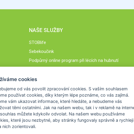
NAŠE SLUŽBY
STOBlife
Sebekoučink
Podpůrný online program při lécích na hubnutí
STOB.cz
žíváme cookies
ebujeme od vás
povolit zpracování cookies
. S vaším souhlasem
me používat cookies, díky kterým lépe poznáme,
co vás zajímá
.
eme vám ukazovat
informace, které hledáte
, a nebudeme vás
žovat těmi ostatními. Jak na našem webu, tak i v reklamě na intern
 souhlas můžete kdykoliv odvolat. Na našem webu
používáme
okies, které jsou nezbytné
, aby stránky fungovaly správně a rychleji 
 nich zorientovali.