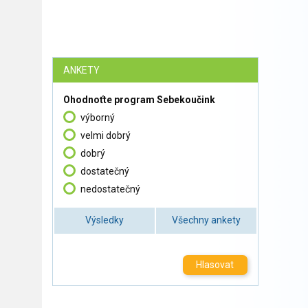
ANKETY
Ohodnoťte program Sebekoučink
výborný
velmi dobrý
dobrý
dostatečný
nedostatečný
Výsledky
Všechny ankety
Hlasovat