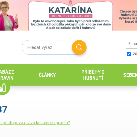
Zů
ABÁZE
PŘÍBĚHY O
ČLÁNKY
SEBE
RAVIN
HUBNUTÍ
87
it přístupová práva ke svému profilu?