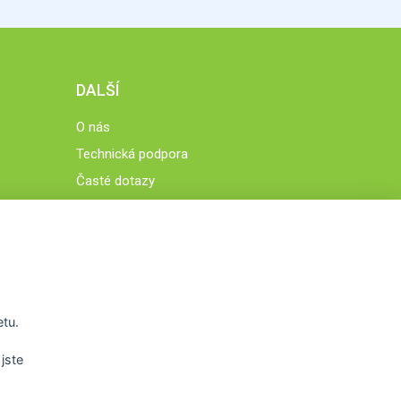
DALŠÍ
O nás
Technická podpora
Časté dotazy
Normy a zásady fungování STOBklubu
Členové STOBklubu
Zásady nakládání s osobními údaji
Otestujte se
Spočítejte si
etu.
Výzva 52
jste