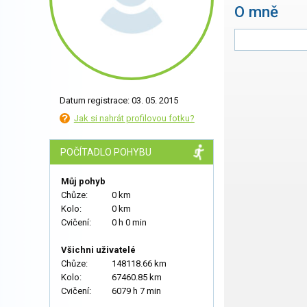
O mně
Datum registrace: 03. 05. 2015
Jak si nahrát profilovou fotku?
POČÍTADLO POHYBU
Můj pohyb
Chůze:
0 km
Kolo:
0 km
Cvičení:
0 h 0 min
Všichni uživatelé
Chůze:
148118.66 km
Kolo:
67460.85 km
Cvičení:
6079 h 7 min