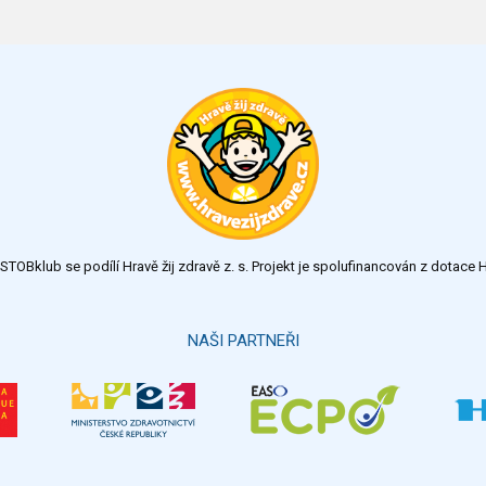
TOBklub se podílí Hravě žij zdravě z. s. Projekt je spolufinancován z dotac
NAŠI PARTNEŘI