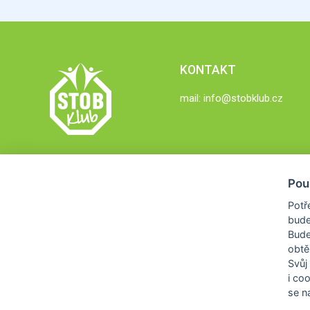
KONTAKT
mail:
info@stobklub.cz
Pou
Potř
bude
Bud
obtě
Svůj
i co
se na