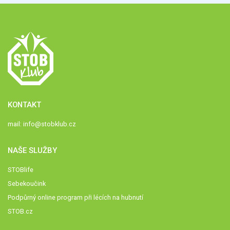
KONTAKT
mail:
info@stobklub.cz
NAŠE SLUŽBY
STOBlife
Sebekoučink
Podpůrný online program při lécích na hubnutí
STOB.cz