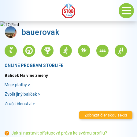
bauerovak
ONLINE PROGRAM STOBLIFE
Balíček Na vlně změny
Moje platby >
Zvolit jiný balíček >
Zrušit členství >
Zobrazit členskou sekci
Jak si nastavit přístupová práva ke svému profilu?