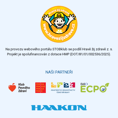
svém regionu
Ohodnoťte program Sebekoučink
výborný
velmi dobrý
dobrý
dostatečný
nedostatečný
Na provozu webového portálu STOBklub se podílí Hravě žij zdravě z. s.
Výsledky
Všechny ankety
Projekt je spolufinancován z dotace HMP (DOT/81/01/002536/2025).
Hlasovat
NAŠI PARTNEŘI