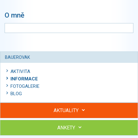
O mně
BAUEROVAK
AKTIVITA
INFORMACE
FOTOGALERIE
BLOG
AKTUALITY
ANKETY
Hubněte s podporou lektorky a skupiny v kurzech STOBu
Chcete poradit s hubnutím? Najděte si odborníka STOBu ve