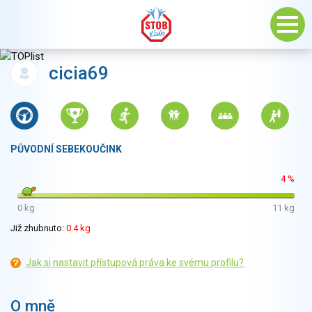
cicia69
PŮVODNÍ SEBEKOUČINK
4 %
0 kg
11 kg
Již zhubnuto:
0.4 kg
Jak si nastavit přístupová práva ke svému profilu?
O mně