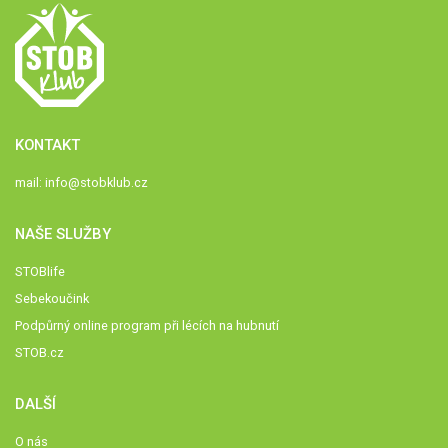
KONTAKT
mail:
info@stobklub.cz
NAŠE SLUŽBY
STOBlife
Sebekoučink
Podpůrný online program při lécích na hubnutí
STOB.cz
DALŠÍ
O nás