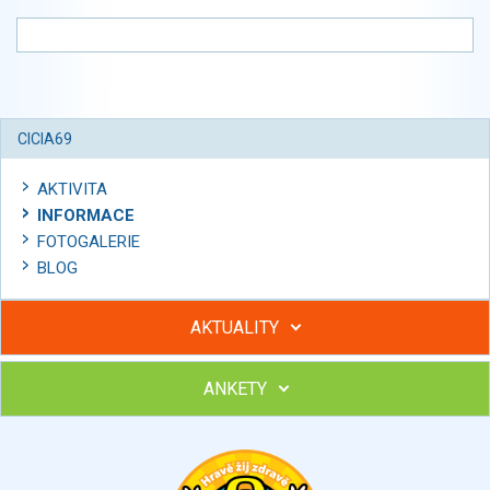
CICIA69
AKTIVITA
INFORMACE
FOTOGALERIE
BLOG
AKTUALITY
ANKETY
Hubněte s podporou lektorky a skupiny v kurzech STOBu
Chcete poradit s hubnutím? Najděte si odborníka STOBu ve
svém regionu
Ohodnoťte program Sebekoučink
výborný