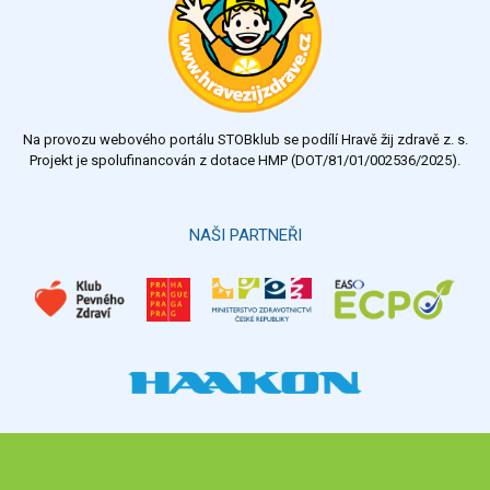
velmi dobrý
dobrý
dostatečný
nedostatečný
Na provozu webového portálu STOBklub se podílí Hravě žij zdravě z. s.
Výsledky
Všechny ankety
Projekt je spolufinancován z dotace HMP (DOT/81/01/002536/2025).
Hlasovat
NAŠI PARTNEŘI