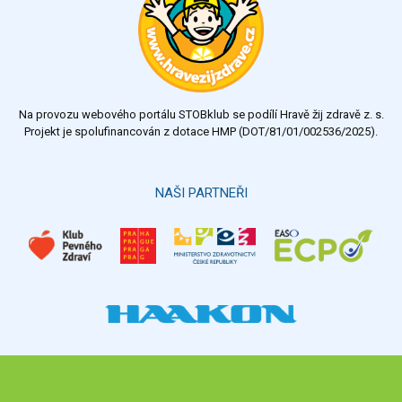
velmi dobrý
dobrý
dostatečný
nedostatečný
Na provozu webového portálu STOBklub se podílí Hravě žij zdravě z. s.
Výsledky
Všechny ankety
Projekt je spolufinancován z dotace HMP (DOT/81/01/002536/2025).
Hlasovat
NAŠI PARTNEŘI