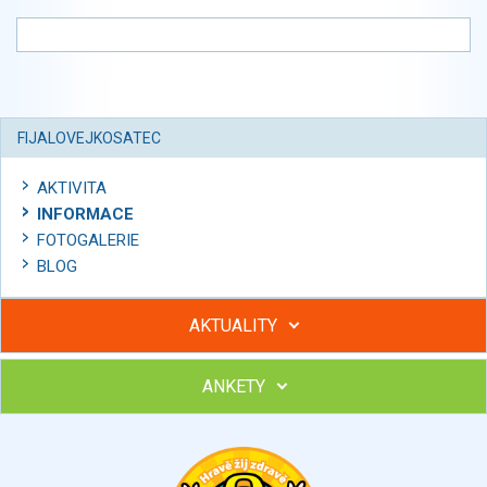
FIJALOVEJKOSATEC
AKTIVITA
INFORMACE
FOTOGALERIE
BLOG
AKTUALITY
ANKETY
Hubněte s podporou lektorky a skupiny v kurzech STOBu
Chcete poradit s hubnutím? Najděte si odborníka STOBu ve
svém regionu
Ohodnoťte program Sebekoučink
výborný