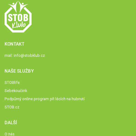
KONTAKT
mail:
info@stobklub.cz
NAŠE SLUŽBY
STOBlife
Sebekoučink
Podpůrný online program při lécích na hubnutí
STOB.cz
DALŠÍ
O nás