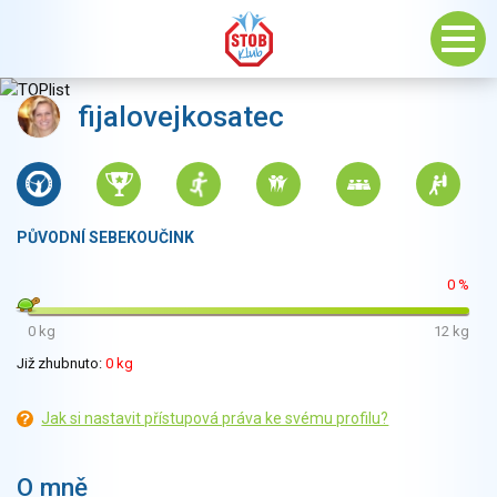
fijalovejkosatec
PŮVODNÍ SEBEKOUČINK
0 %
0 kg
12 kg
Již zhubnuto:
0 kg
Jak si nastavit přístupová práva ke svému profilu?
O mně