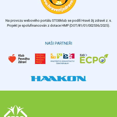
dostatečný
nedostatečný
Na provozu webového portálu STOBklub se podílí Hravě žij zdravě z. s.
Výsledky
Všechny ankety
Projekt je spolufinancován z dotace HMP (DOT/81/01/002536/2025).
Hlasovat
NAŠI PARTNEŘI