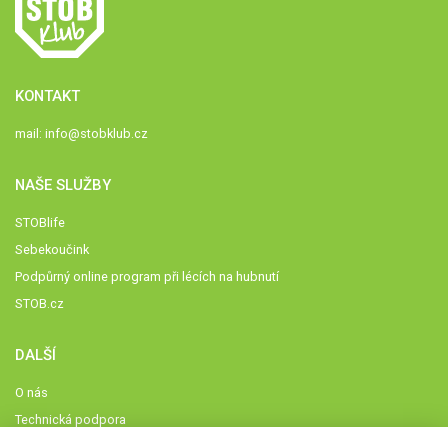
KONTAKT
mail:
info@stobklub.cz
NAŠE SLUŽBY
STOBlife
Sebekoučink
Podpůrný online program při lécích na hubnutí
STOB.cz
DALŠÍ
O nás
Technická podpora
Časté dotazy