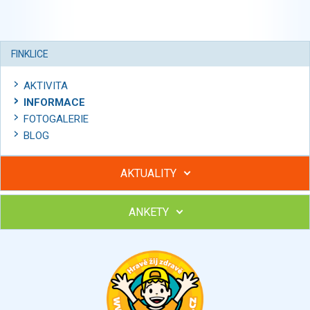
FINKLICE
AKTIVITA
INFORMACE
FOTOGALERIE
BLOG
AKTUALITY
ANKETY
Hubněte s podporou lektorky a skupiny v kurzech STOBu
Chcete poradit s hubnutím? Najděte si odborníka STOBu ve
svém regionu
Ohodnoťte program Sebekoučink
výborný
velmi dobrý
dobrý