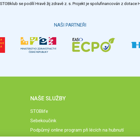
TOBklub se podílí Hravě žij zdravě z. s. Projekt je spolufinancován z dotac
NAŠI PARTNEŘI
NAŠE SLUŽBY
STOBlife
Sebekoučink
Podpůrný online program při lécích na hubnutí
STOB.cz