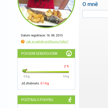
O mně
Datum registrace: 16. 06. 2013
Jak si nahrát profilovou fotku?
PŮVODNÍ SEBEKOUČINK
2 %
0 kg
5 kg
Již zhubnuto:
0.1 kg
POČÍTADLO POHYBU