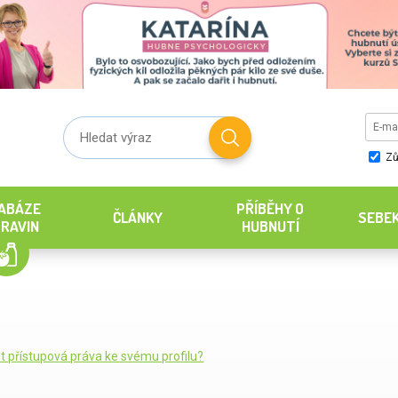
Zů
ABÁZE
PŘÍBĚHY O
ČLÁNKY
SEBE
RAVIN
HUBNUTÍ
it přístupová práva ke svému profilu?