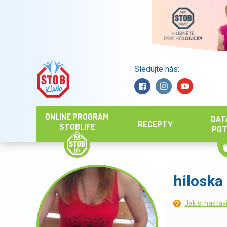
Sledujte nás:
Hledat
ONLINE PROGRAM
DAT
RECEPTY
STOBLIFE
POT
hiloska
Jak si nastav