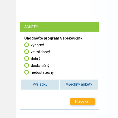
ANKETY
Ohodnoťte program Sebekoučink
výborný
velmi dobrý
dobrý
dostatečný
nedostatečný
Výsledky
Všechny ankety
Hlasovat