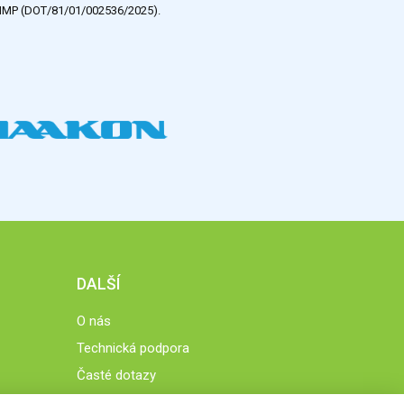
e HMP (DOT/81/01/002536/2025).
DALŠÍ
O nás
Technická podpora
Časté dotazy
Normy a zásady fungování STOBklubu