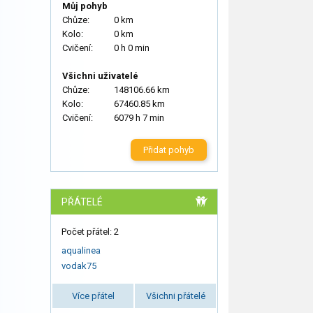
Můj pohyb
Chůze:
0 km
Kolo:
0 km
Cvičení:
0 h 0 min
Všichni uživatelé
Chůze:
148106.66 km
Kolo:
67460.85 km
Cvičení:
6079 h 7 min
Přidat pohyb
PŘÁTELÉ
Počet přátel: 2
aqualinea
vodak75
Více přátel
Všichni přátelé