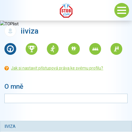
iiviza
Jak si nastavit přístupová práva ke svému profilu?
O mně
IIVIZA