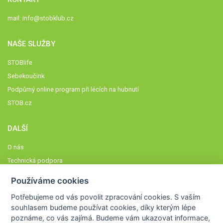
mail:
info@stobklub.cz
NAŠE SLUŽBY
STOBlife
Sebekoučink
Podpůrný online program při lécích na hubnutí
STOB.cz
DALŠÍ
O nás
Technická podpora
Časté dotazy
Používáme cookies
Normy a zásady fungování STOBklubu
Potřebujeme od vás
povolit zpracování cookies
. S vaším
Členové STOBklubu
souhlasem budeme používat cookies, díky kterým lépe
Zásady nakládání s osobními údaji
poznáme,
co vás zajímá
. Budeme vám ukazovat
informace,