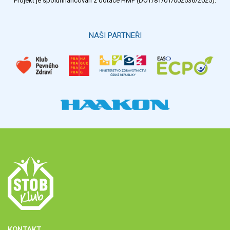
Projekt je spolufinancován z dotace HMP (DOT/81/01/002536/2025).
Hlasovat
NAŠI PARTNEŘI
KONTAKT