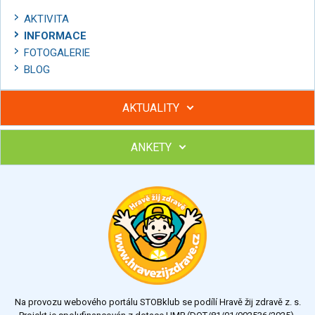
AKTIVITA
INFORMACE
FOTOGALERIE
BLOG
AKTUALITY
ANKETY
Hubněte s podporou lektorky a skupiny v kurzech STOBu
Chcete poradit s hubnutím? Najděte si odborníka STOBu ve
svém regionu
Ohodnoťte program Sebekoučink
výborný
velmi dobrý
dobrý
dostatečný
nedostatečný
Na provozu webového portálu STOBklub se podílí Hravě žij zdravě z. s.
Výsledky
Všechny ankety