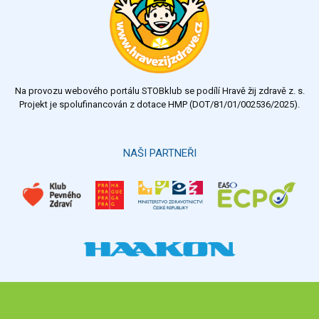
velmi dobrý
dobrý
dostatečný
nedostatečný
Na provozu webového portálu STOBklub se podílí Hravě žij zdravě z. s.
Výsledky
Všechny ankety
Projekt je spolufinancován z dotace HMP (DOT/81/01/002536/2025).
Hlasovat
NAŠI PARTNEŘI