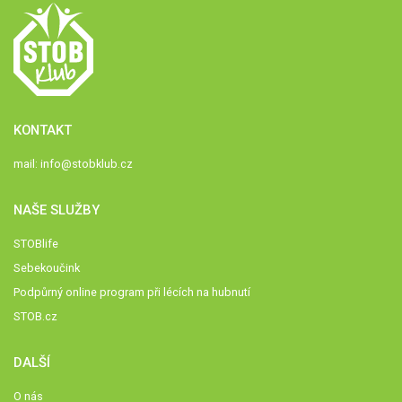
KONTAKT
mail:
info@stobklub.cz
NAŠE SLUŽBY
STOBlife
Sebekoučink
Podpůrný online program při lécích na hubnutí
STOB.cz
DALŠÍ
O nás