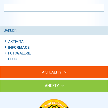
JAKUDR
AKTIVITA
INFORMACE
FOTOGALERIE
BLOG
AKTUALITY
ANKETY
Hubněte s podporou lektorky a skupiny v kurzech STOBu
Chcete poradit s hubnutím? Najděte si odborníka STOBu ve
svém regionu
Ohodnoťte program Sebekoučink
výborný