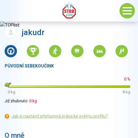
jakudr
PŮVODNÍ SEBEKOUČINK
0 %
0 kg
8 kg
Již zhubnuto:
0 kg
Jak si nastavit přístupová práva ke svému profilu?
O mně