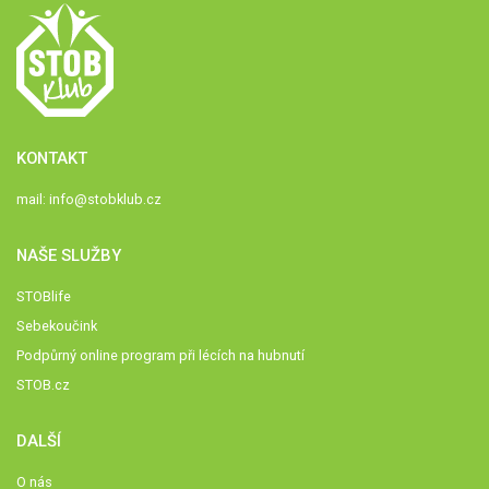
KONTAKT
mail:
info@stobklub.cz
NAŠE SLUŽBY
STOBlife
Sebekoučink
Podpůrný online program při lécích na hubnutí
STOB.cz
DALŠÍ
O nás