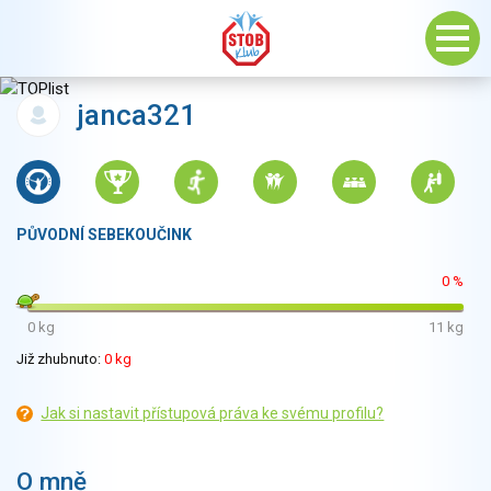
janca321
PŮVODNÍ SEBEKOUČINK
0 %
0 kg
11 kg
Již zhubnuto:
0 kg
Jak si nastavit přístupová práva ke svému profilu?
O mně