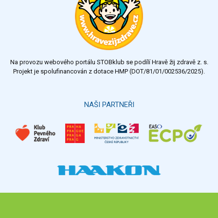
velmi dobrý
dobrý
dostatečný
nedostatečný
Na provozu webového portálu STOBklub se podílí Hravě žij zdravě z. s.
Výsledky
Všechny ankety
Projekt je spolufinancován z dotace HMP (DOT/81/01/002536/2025).
Hlasovat
NAŠI PARTNEŘI