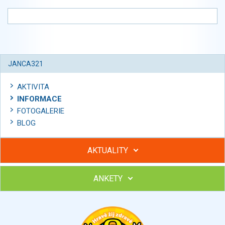
JANCA321
AKTIVITA
INFORMACE
FOTOGALERIE
BLOG
AKTUALITY
ANKETY
Hubněte s podporou lektorky a skupiny v kurzech STOBu
Chcete poradit s hubnutím? Najděte si odborníka STOBu ve
svém regionu
Ohodnoťte program Sebekoučink
výborný