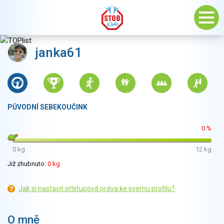
janka61
PŮVODNÍ SEBEKOUČINK
0 %
0 kg
12 kg
Již zhubnuto:
0 kg
Jak si nastavit přístupová práva ke svému profilu?
O mně