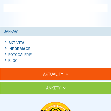
JANKA61
AKTIVITA
INFORMACE
FOTOGALERIE
BLOG
AKTUALITY
ANKETY
Hubněte s podporou lektorky a skupiny v kurzech STOBu
Chcete poradit s hubnutím? Najděte si odborníka STOBu ve
svém regionu
Ohodnoťte program Sebekoučink
výborný