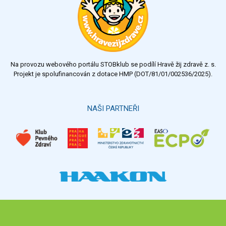
velmi dobrý
dobrý
dostatečný
nedostatečný
Na provozu webového portálu STOBklub se podílí Hravě žij zdravě z. s.
Výsledky
Všechny ankety
Projekt je spolufinancován z dotace HMP (DOT/81/01/002536/2025).
Hlasovat
NAŠI PARTNEŘI