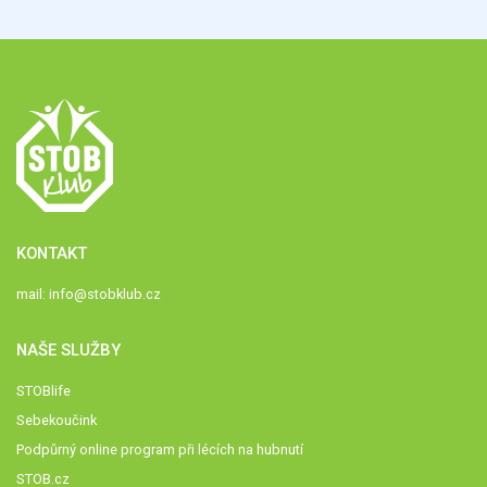
KONTAKT
mail:
info@stobklub.cz
NAŠE SLUŽBY
STOBlife
Sebekoučink
Podpůrný online program při lécích na hubnutí
STOB.cz