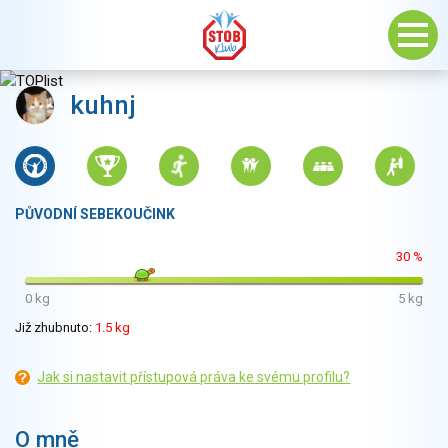
kuhnj
PŮVODNÍ SEBEKOUČINK
30 %
0 kg
5 kg
Již zhubnuto:
1.5 kg
Jak si nastavit přístupová práva ke svému profilu?
O mně