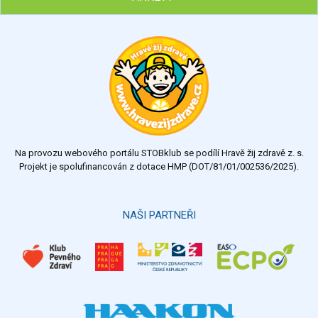
Chcete poradit s hubnutím? Najděte si odborníka STOBu ve
svém regionu
Ohodnoťte program Sebekoučink
výborný
velmi dobrý
dobrý
dostatečný
nedostatečný
Na provozu webového portálu STOBklub se podílí Hravě žij zdravě z. s.
Výsledky
Všechny ankety
Projekt je spolufinancován z dotace HMP (DOT/81/01/002536/2025).
Hlasovat
NAŠI PARTNEŘI