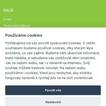
DALŠÍ
O nás
Technická podpora
Časté dotazy
Používáme cookies
Normy a zásady fungování STOBklubu
Potřebujeme od vás
povolit zpracování cookies
. S vaším
Členové STOBklubu
souhlasem budeme používat cookies, díky kterým lépe
Zásady nakládání s osobními údaji
poznáme,
co vás zajímá
. Budeme vám ukazovat
informace,
které hledáte
, a nebudeme vás obtěžovat těmi ostatními.
Otestujte se
Jak na našem webu, tak i v reklamě na internetu. Svůj
Spočítejte si
souhlas můžete kdykoliv odvolat. Na našem webu
Výzva 52
používáme i cookies, které jsou nezbytné
, aby stránky
fungovaly správně a rychleji jste se na nich zorientovali.
Povolit vše
COPYRIGHT © 2026
STOB
WWW.STOB.CZ
,
KLUB
WWW.HRAVEZIJZDRAVE.CZ
Nastavení