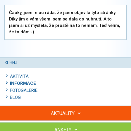
Čauky, jsem moc ráda, že jsem objevila tyto stránky.
Díky jim a vám všem jsem se dala do hubnutí. A to
jsem si už myslela, že prostě na to nemám. Teď věřím,
že to dám:-).
KUHNJ
AKTIVITA
INFORMACE
FOTOGALERIE
BLOG
AKTUALITY
ANKETY
Hubněte s podporou lektorky a skupiny v kurzech STOBu