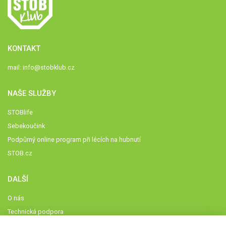
KONTAKT
mail:
info@stobklub.cz
NAŠE SLUŽBY
STOBlife
Sebekoučink
Podpůrný online program při lécích na hubnutí
STOB.cz
DALŠÍ
O nás
Technická podpora
Časté dotazy