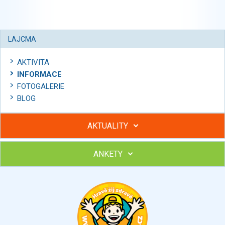
LAJCMA
AKTIVITA
INFORMACE
FOTOGALERIE
BLOG
AKTUALITY
ANKETY
Hubněte s podporou lektorky a skupiny v kurzech STOBu
Chcete poradit s hubnutím? Najděte si odborníka STOBu ve
svém regionu
Ohodnoťte program Sebekoučink
výborný
velmi dobrý
dobrý