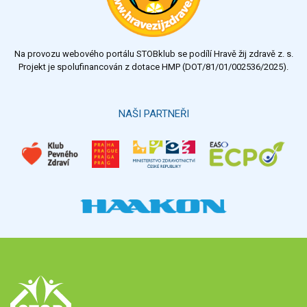
dostatečný
nedostatečný
Na provozu webového portálu STOBklub se podílí Hravě žij zdravě z. s.
Výsledky
Všechny ankety
Projekt je spolufinancován z dotace HMP (DOT/81/01/002536/2025).
Hlasovat
NAŠI PARTNEŘI