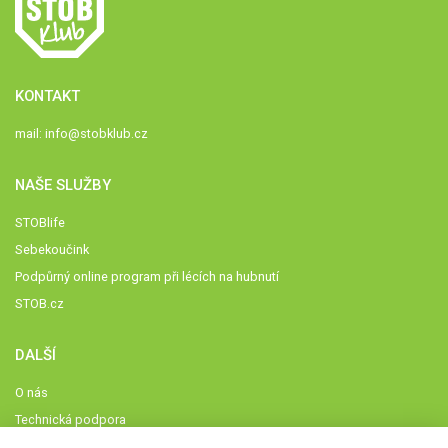
KONTAKT
mail:
info@stobklub.cz
NAŠE SLUŽBY
STOBlife
Sebekoučink
Podpůrný online program při lécích na hubnutí
STOB.cz
DALŠÍ
O nás
Technická podpora
Časté dotazy