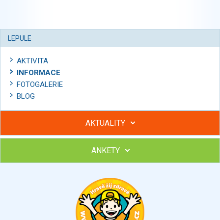
LEPULE
AKTIVITA
INFORMACE
FOTOGALERIE
BLOG
AKTUALITY
ANKETY
Hubněte s podporou lektorky a skupiny v kurzech STOBu
Chcete poradit s hubnutím? Najděte si odborníka STOBu ve
svém regionu
Ohodnoťte program Sebekoučink
výborný
velmi dobrý
dobrý