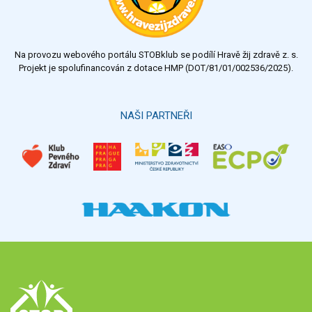
dostatečný
nedostatečný
Na provozu webového portálu STOBklub se podílí Hravě žij zdravě z. s.
Výsledky
Všechny ankety
Projekt je spolufinancován z dotace HMP (DOT/81/01/002536/2025).
Hlasovat
NAŠI PARTNEŘI