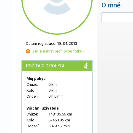
O mně
Datum registrace: 18. 04. 2013
Jak si nahrát profilovou fotku?
POČÍTADLO POHYBU
Můj pohyb
Chůze:
0 km
Kolo:
0 km
Cvičení:
0 h 0 min
Všichni uživatelé
Chůze:
148106.66 km
Kolo:
67460.85 km
Cvičení:
6079 h 7 min