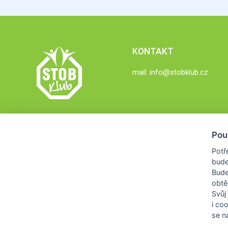
KONTAKT
mail:
info@stobklub.cz
Pou
Potř
bude
Bud
obtě
Svůj
i co
se na