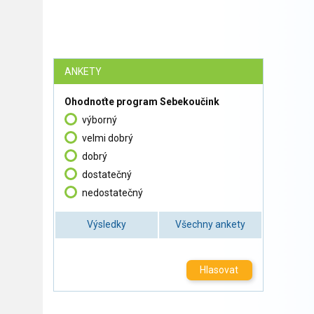
ANKETY
Ohodnoťte program Sebekoučink
výborný
velmi dobrý
dobrý
dostatečný
nedostatečný
Výsledky
Všechny ankety
Hlasovat