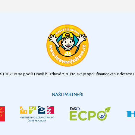
TOBklub se podílí Hravě žij zdravě z. s. Projekt je spolufinancován z dotac
NAŠI PARTNEŘI