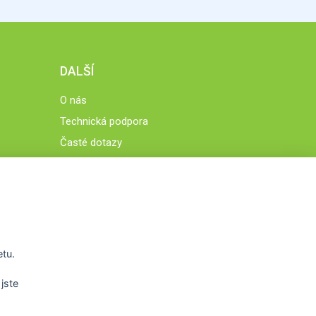
DALŠÍ
O nás
Technická podpora
Časté dotazy
Normy a zásady fungování STOBklubu
Členové STOBklubu
Zásady nakládání s osobními údaji
Otestujte se
Spočítejte si
etu.
Výzva 52
jste