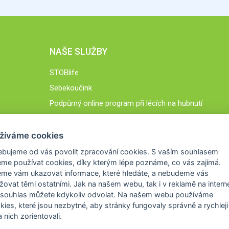
NAŠE SLUŽBY
STOBlife
Sebekoučink
Podpůrný online program při lécích na hubnutí
STOB.cz
žíváme cookies
ebujeme od vás
povolit zpracování cookies
. S vaším souhlasem
me používat cookies, díky kterým lépe poznáme,
co vás zajímá
.
eme vám ukazovat
informace, které hledáte
, a nebudeme vás
žovat těmi ostatními. Jak na našem webu, tak i v reklamě na intern
 souhlas můžete kdykoliv odvolat. Na našem webu
používáme
okies, které jsou nezbytné
, aby stránky fungovaly správně a rychleji 
 nich zorientovali.