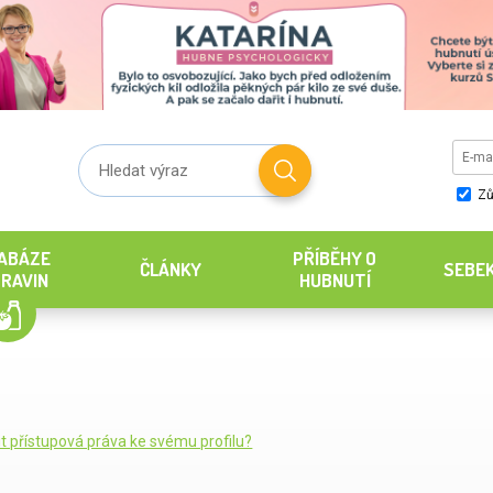
Zů
ABÁZE
PŘÍBĚHY O
ČLÁNKY
SEBE
RAVIN
HUBNUTÍ
it přístupová práva ke svému profilu?