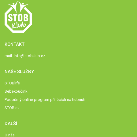
KONTAKT
mail:
info@stobklub.cz
NAŠE SLUŽBY
STOBlife
Sebekoučink
Podpůrný online program při lécích na hubnutí
STOB.cz
DALŠÍ
O nás