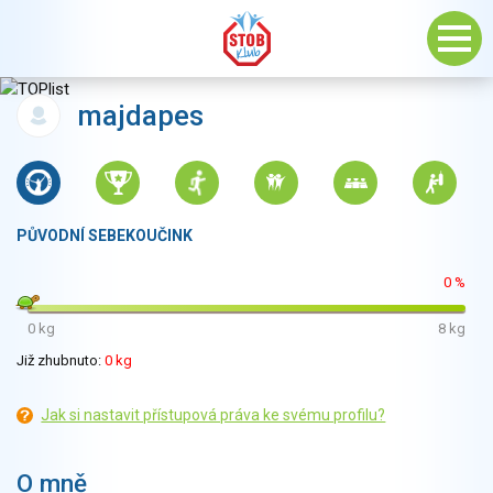
majdapes
PŮVODNÍ SEBEKOUČINK
0 %
0 kg
8 kg
Již zhubnuto:
0 kg
Jak si nastavit přístupová práva ke svému profilu?
O mně