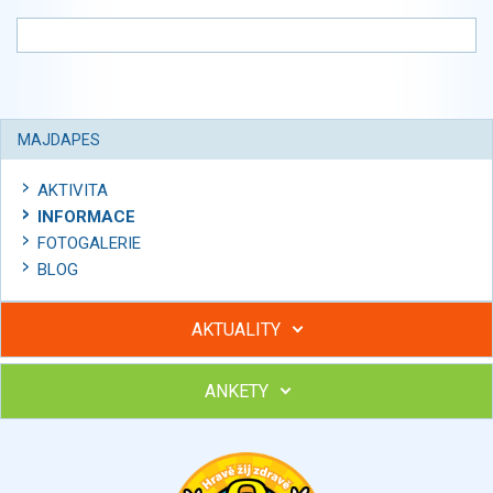
MAJDAPES
AKTIVITA
INFORMACE
FOTOGALERIE
BLOG
AKTUALITY
ANKETY
Hubněte s podporou lektorky a skupiny v kurzech STOBu
Chcete poradit s hubnutím? Najděte si odborníka STOBu ve
svém regionu
Ohodnoťte program Sebekoučink
výborný