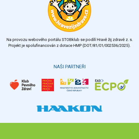
velmi dobrý
dobrý
dostatečný
nedostatečný
Na provozu webového portálu STOBklub se podílí Hravě žij zdravě z. s.
Výsledky
Všechny ankety
Projekt je spolufinancován z dotace HMP (DOT/81/01/002536/2025).
Hlasovat
NAŠI PARTNEŘI