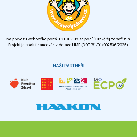
velmi dobrý
dobrý
dostatečný
nedostatečný
Na provozu webového portálu STOBklub se podílí Hravě žij zdravě z. s.
Výsledky
Všechny ankety
Projekt je spolufinancován z dotace HMP (DOT/81/01/002536/2025).
Hlasovat
NAŠI PARTNEŘI