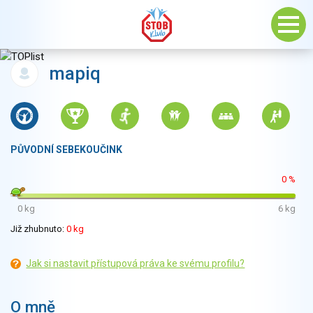
mapiq
PŮVODNÍ SEBEKOUČINK
0 %
0 kg
6 kg
Již zhubnuto:
0 kg
Jak si nastavit přístupová práva ke svému profilu?
O mně