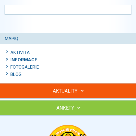
MAPIQ
AKTIVITA
INFORMACE
FOTOGALERIE
BLOG
AKTUALITY
ANKETY
Hubněte s podporou lektorky a skupiny v kurzech STOBu
Chcete poradit s hubnutím? Najděte si odborníka STOBu ve
svém regionu
Ohodnoťte program Sebekoučink
výborný