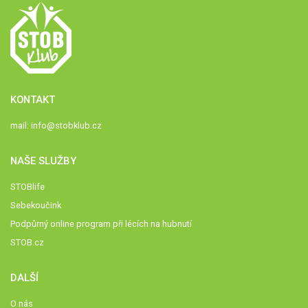
KONTAKT
mail:
info@stobklub.cz
NAŠE SLUŽBY
STOBlife
Sebekoučink
Podpůrný online program při lécích na hubnutí
STOB.cz
DALŠÍ
O nás