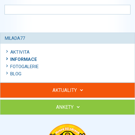
MILADA77
AKTIVITA
INFORMACE
FOTOGALERIE
BLOG
AKTUALITY
ANKETY
Hubněte s podporou lektorky a skupiny v kurzech STOBu
Chcete poradit s hubnutím? Najděte si odborníka STOBu ve
svém regionu
Ohodnoťte program Sebekoučink
výborný