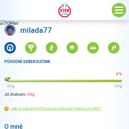
milada77
PŮVODNÍ SEBEKOUČINK
0 %
0 kg
3 kg
Již zhubnuto:
0 kg
Jak si nastavit přístupová práva ke svému profilu?
O mně