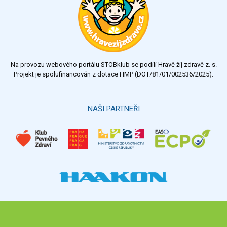
velmi dobrý
dobrý
dostatečný
nedostatečný
Na provozu webového portálu STOBklub se podílí Hravě žij zdravě z. s.
Výsledky
Všechny ankety
Projekt je spolufinancován z dotace HMP (DOT/81/01/002536/2025).
Hlasovat
NAŠI PARTNEŘI