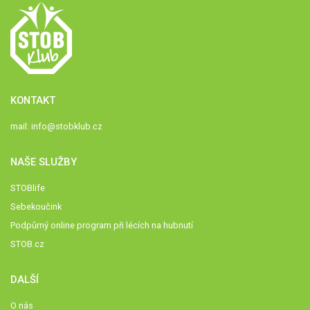
KONTAKT
mail:
info@stobklub.cz
NAŠE SLUŽBY
STOBlife
Sebekoučink
Podpůrný online program při lécích na hubnutí
STOB.cz
DALŠÍ
O nás