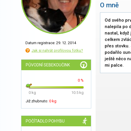
O mně
Od svého prv
nalepila po 
nastal, když
celkem zvlád
Datum registrace: 29. 12. 2014
přes stovku.
Jak si nahrát profilovou fotku?
podařilo sund
ještě něco n
PŮVODNÍ SEBEKOUČINK
mi palce.
0 %
0 kg
10.5 kg
Již zhubnuto:
0 kg
POČÍTADLO POHYBU