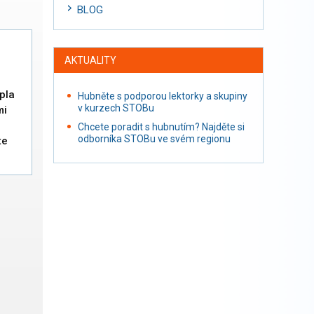
BLOG
AKTUALITY
pla
Hubněte s podporou lektorky a skupiny
v kurzech STOBu
mi
Chcete poradit s hubnutím? Najděte si
odborníka STOBu ve svém regionu
te