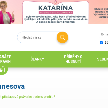
Zů
ABÁZE
PŘÍBĚHY O
ČLÁNKY
SEBE
RAVIN
HUBNUTÍ
anesova
it přístupová práva ke svému profilu?