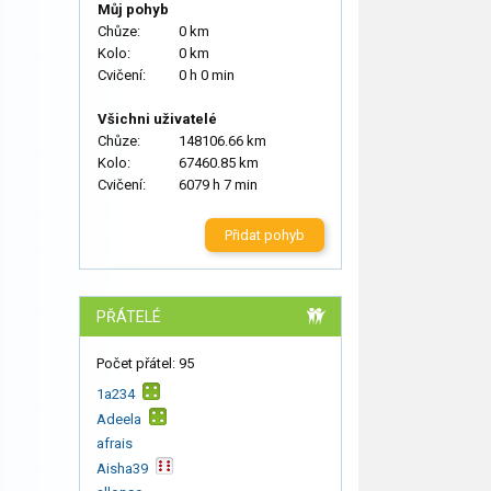
Můj pohyb
Chůze:
0 km
Kolo:
0 km
Cvičení:
0 h 0 min
Všichni uživatelé
Chůze:
148106.66 km
Kolo:
67460.85 km
Cvičení:
6079 h 7 min
Přidat pohyb
PŘÁTELÉ
Počet přátel: 95
1a234
Adeela
afrais
Aisha39