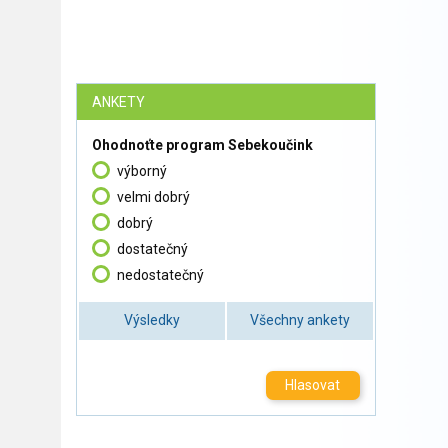
ANKETY
Ohodnoťte program Sebekoučink
výborný
velmi dobrý
dobrý
dostatečný
nedostatečný
Výsledky
Všechny ankety
Hlasovat