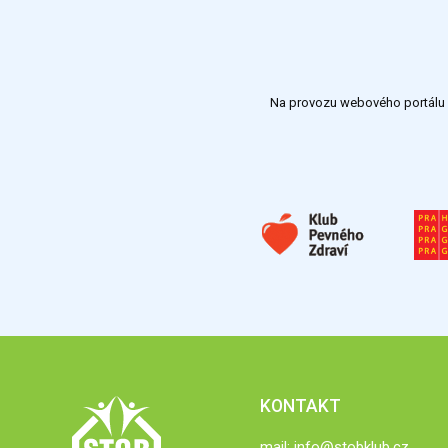
Na provozu webového portálu S
KONTAKT
mail:
info@stobklub.cz