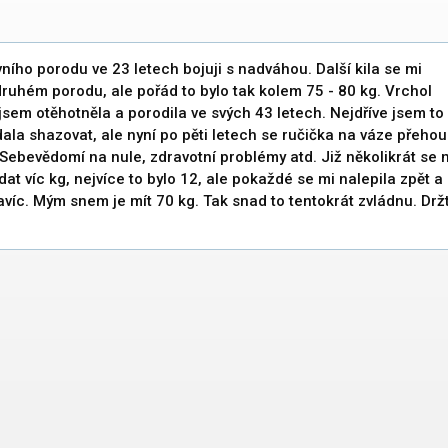
ního porodu ve 23 letech bojuji s nadváhou. Další kila se mi
druhém porodu, ale pořád to bylo tak kolem 75 - 80 kg. Vrchol
 jsem otěhotněla a porodila ve svých 43 letech. Nejdříve jsem to
ala shazovat, ale nyní po pěti letech se ručička na váze přehou
 Sebevědomí na nule, zdravotní problémy atd. Již několikrát se 
at víc kg, nejvíce to bylo 12, ale pokaždé se mi nalepila zpět a
avíc. Mým snem je mít 70 kg. Tak snad to tentokrát zvládnu. Drž