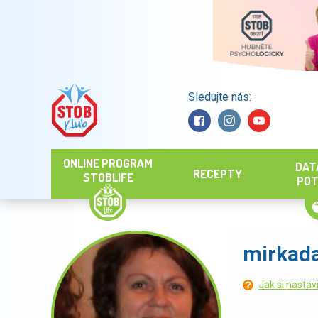
Sledujte nás:
Hledat
ONLINE PROGRAM
DAT
RECEPTY
STOBLIFE
POT
mirkad
Jak si nastav