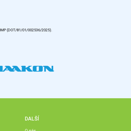
e HMP (DOT/81/01/002536/2025).
DALŠÍ
O nás