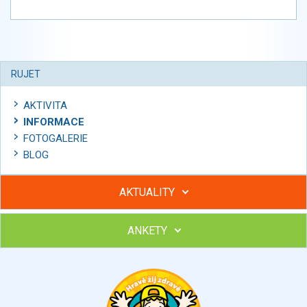
RUJET
AKTIVITA
INFORMACE
FOTOGALERIE
BLOG
AKTUALITY
ANKETY
Hubněte s podporou lektorky a skupiny v kurzech STOBu
Chcete poradit s hubnutím? Najděte si odborníka STOBu ve
svém regionu
Ohodnoťte program Sebekoučink
výborný
velmi dobrý