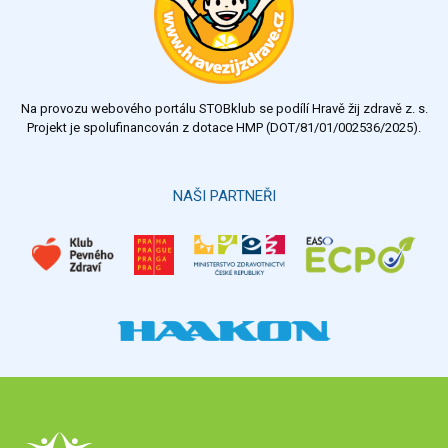
dobrý
dostatečný
nedostatečný
Na provozu webového portálu STOBklub se podílí Hravě žij zdravě z. s.
Výsledky
Všechny ankety
Projekt je spolufinancován z dotace HMP (DOT/81/01/002536/2025).
Hlasovat
NAŠI PARTNEŘI