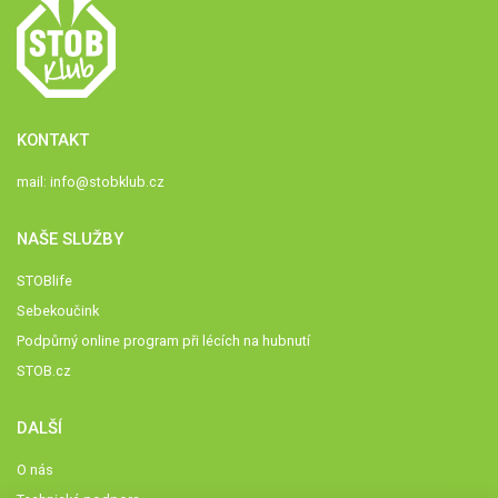
KONTAKT
mail:
info@stobklub.cz
NAŠE SLUŽBY
STOBlife
Sebekoučink
Podpůrný online program při lécích na hubnutí
STOB.cz
DALŠÍ
O nás