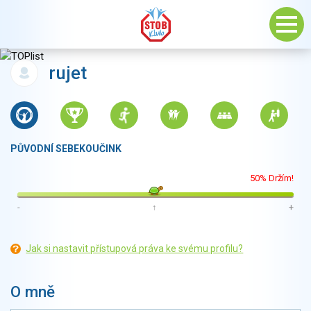
rujet
PŮVODNÍ SEBEKOUČINK
50% Držím!
-
↑
+
Jak si nastavit přístupová práva ke svému profilu?
O mně