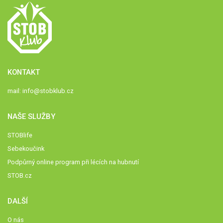
KONTAKT
mail:
info@stobklub.cz
NAŠE SLUŽBY
STOBlife
Sebekoučink
Podpůrný online program při lécích na hubnutí
STOB.cz
DALŠÍ
O nás