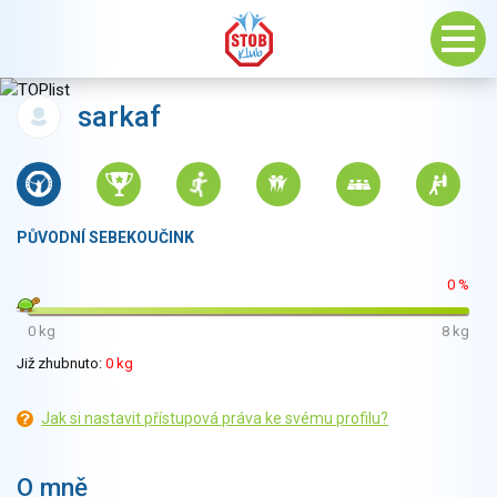
sarkaf
PŮVODNÍ SEBEKOUČINK
0 %
0 kg
8 kg
Již zhubnuto:
0 kg
Jak si nastavit přístupová práva ke svému profilu?
O mně