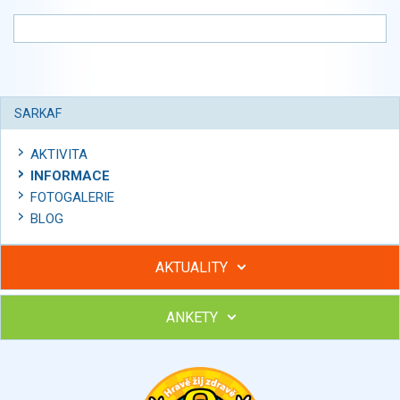
SARKAF
AKTIVITA
INFORMACE
FOTOGALERIE
BLOG
AKTUALITY
ANKETY
Hubněte s podporou lektorky a skupiny v kurzech STOBu
Chcete poradit s hubnutím? Najděte si odborníka STOBu ve
svém regionu
Ohodnoťte program Sebekoučink
výborný