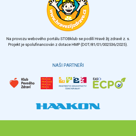
velmi dobrý
dobrý
dostatečný
nedostatečný
Na provozu webového portálu STOBklub se podílí Hravě žij zdravě z. s.
Výsledky
Všechny ankety
Projekt je spolufinancován z dotace HMP (DOT/81/01/002536/2025).
Hlasovat
NAŠI PARTNEŘI