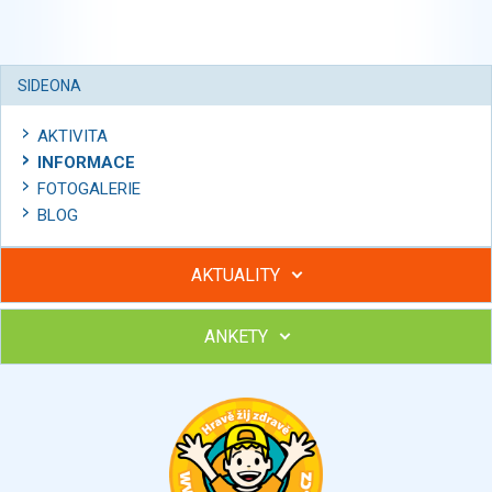
SIDEONA
AKTIVITA
INFORMACE
FOTOGALERIE
BLOG
AKTUALITY
ANKETY
Hubněte s podporou lektorky a skupiny v kurzech STOBu
Chcete poradit s hubnutím? Najděte si odborníka STOBu ve
svém regionu
Ohodnoťte program Sebekoučink
výborný
velmi dobrý
dobrý