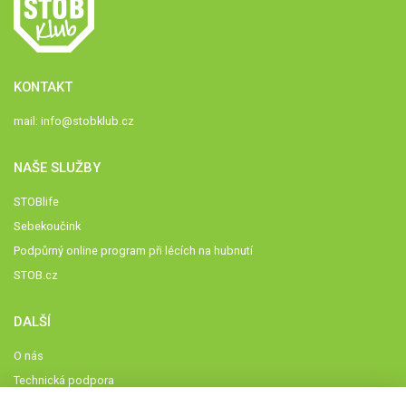
KONTAKT
mail:
info@stobklub.cz
NAŠE SLUŽBY
STOBlife
Sebekoučink
Podpůrný online program při lécích na hubnutí
STOB.cz
DALŠÍ
O nás
Technická podpora
Časté dotazy