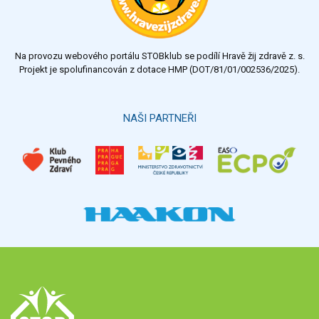
dostatečný
nedostatečný
Na provozu webového portálu STOBklub se podílí Hravě žij zdravě z. s.
Výsledky
Všechny ankety
Projekt je spolufinancován z dotace HMP (DOT/81/01/002536/2025).
Hlasovat
NAŠI PARTNEŘI