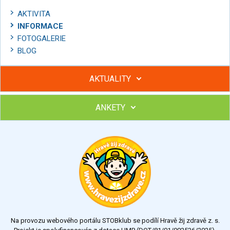
AKTIVITA
INFORMACE
FOTOGALERIE
BLOG
AKTUALITY
ANKETY
Hubněte s podporou lektorky a skupiny v kurzech STOBu
Chcete poradit s hubnutím? Najděte si odborníka STOBu ve
svém regionu
Ohodnoťte program Sebekoučink
výborný
velmi dobrý
dobrý
dostatečný
nedostatečný
Na provozu webového portálu STOBklub se podílí Hravě žij zdravě z. s.
Výsledky
Všechny ankety