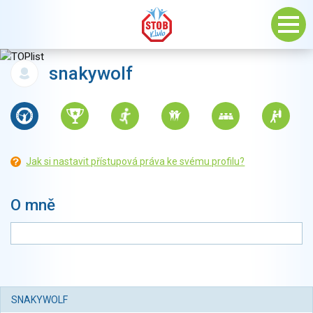
snakywolf
Jak si nastavit přístupová práva ke svému profilu?
O mně
SNAKYWOLF