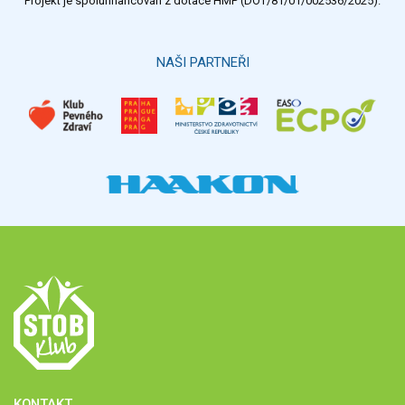
Projekt je spolufinancován z dotace HMP (DOT/81/01/002536/2025).
Hlasovat
NAŠI PARTNEŘI
KONTAKT