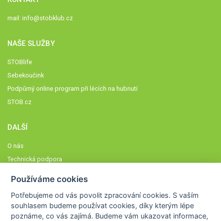
mail:
info@stobklub.cz
NAŠE SLUŽBY
STOBlife
Sebekoučink
Podpůrný online program při lécích na hubnutí
STOB.cz
DALŠÍ
O nás
Technická podpora
Časté dotazy
Používáme cookies
Normy a zásady fungování STOBklubu
Potřebujeme od vás
povolit zpracování cookies
. S vaším
Členové STOBklubu
souhlasem budeme používat cookies, díky kterým lépe
Zásady nakládání s osobními údaji
poznáme,
co vás zajímá
. Budeme vám ukazovat
informace,