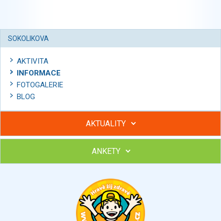
SOKOLIKOVA
AKTIVITA
INFORMACE
FOTOGALERIE
BLOG
AKTUALITY
ANKETY
Hubněte s podporou lektorky a skupiny v kurzech STOBu
Chcete poradit s hubnutím? Najděte si odborníka STOBu ve
svém regionu
Ohodnoťte program Sebekoučink
výborný
velmi dobrý
dobrý