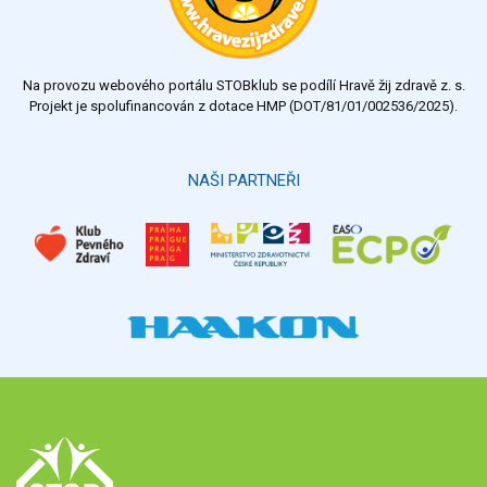
dostatečný
nedostatečný
Na provozu webového portálu STOBklub se podílí Hravě žij zdravě z. s.
Výsledky
Všechny ankety
Projekt je spolufinancován z dotace HMP (DOT/81/01/002536/2025).
Hlasovat
NAŠI PARTNEŘI