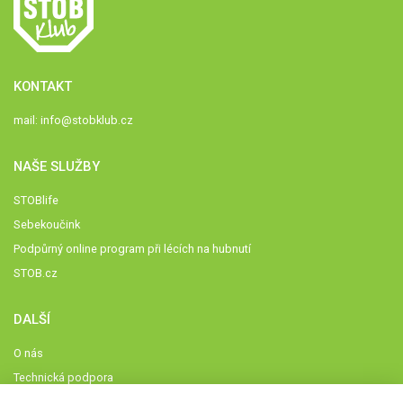
KONTAKT
mail:
info@stobklub.cz
NAŠE SLUŽBY
STOBlife
Sebekoučink
Podpůrný online program při lécích na hubnutí
STOB.cz
DALŠÍ
O nás
Technická podpora
Časté dotazy