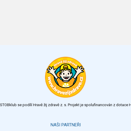
TOBklub se podílí Hravě žij zdravě z. s. Projekt je spolufinancován z dotac
NAŠI PARTNEŘI