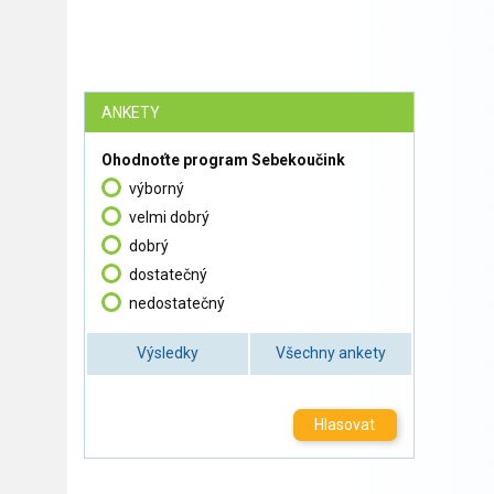
ANKETY
Ohodnoťte program Sebekoučink
výborný
velmi dobrý
dobrý
dostatečný
nedostatečný
Výsledky
Všechny ankety
Hlasovat