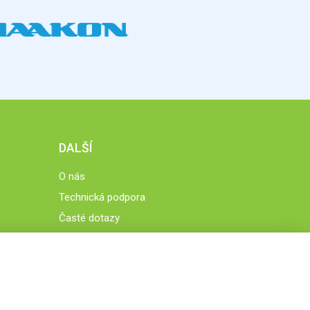
DALŠÍ
O nás
Technická podpora
Časté dotazy
Normy a zásady fungování STOBklubu
Členové STOBklubu
Zásady nakládání s osobními údaji
Otestujte se