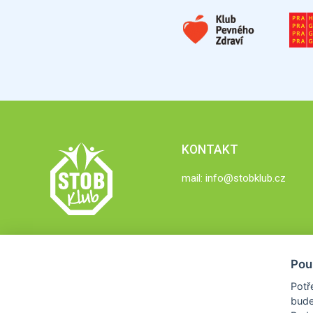
KONTAKT
mail:
info@stobklub.cz
Pou
Potř
bude