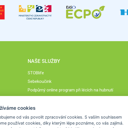
NAŠE SLUŽBY
STOBlife
Sebekoučink
Podpůrný online program při lécích na hubnutí
STOB.cz
žíváme cookies
ebujeme od vás
povolit zpracování cookies
. S vaším souhlasem
me používat cookies, díky kterým lépe poznáme,
co vás zajímá
.