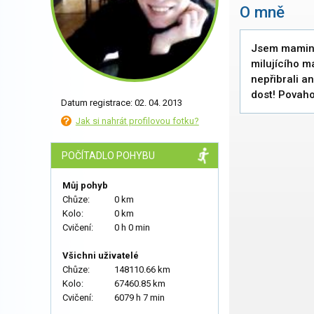
O mně
Jsem mamink
milujícího ma
nepřibrali an
dost! Povaho
Datum registrace: 02. 04. 2013
Jak si nahrát profilovou fotku?
POČÍTADLO POHYBU
Můj pohyb
Chůze:
0 km
Kolo:
0 km
Cvičení:
0 h 0 min
Všichni uživatelé
Chůze:
148110.66 km
Kolo:
67460.85 km
Cvičení:
6079 h 7 min