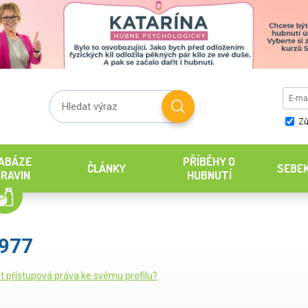
Zů
ABÁZE
PŘÍBĚHY O
ČLÁNKY
SEBE
RAVIN
HUBNUTÍ
1977
it přístupová práva ke svému profilu?