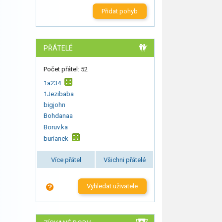
Přidat pohyb
PŘÁTELÉ
Počet přátel: 52
1a234
1Jezibaba
bigjohn
Bohdanaa
Boruv.ka
burianek
Více přátel
Všichni přátelé
Vyhledat uživatele