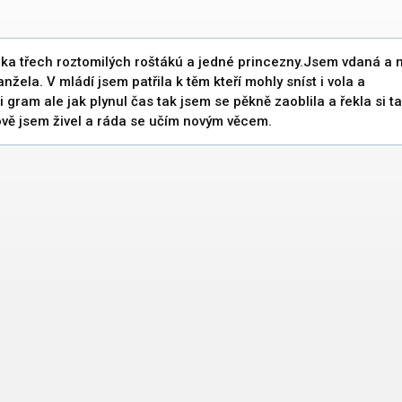
a třech roztomilých roštákú a jedné princezny.Jsem vdaná a
nžela. V mládí jsem patřila k těm kteří mohly sníst i vola a
i gram ale jak plynul čas tak jsem se pěkně zaoblila a řekla si t
vě jsem živel a ráda se učím novým věcem.