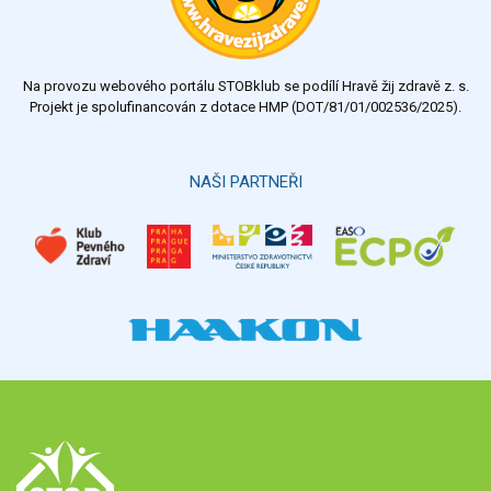
dostatečný
nedostatečný
Na provozu webového portálu STOBklub se podílí Hravě žij zdravě z. s.
Výsledky
Všechny ankety
Projekt je spolufinancován z dotace HMP (DOT/81/01/002536/2025).
Hlasovat
NAŠI PARTNEŘI