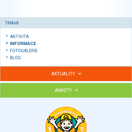
TINA68
AKTIVITA
INFORMACE
FOTOGALERIE
BLOG
AKTUALITY
ANKETY
Hubněte s podporou lektorky a skupiny v kurzech STOBu
Chcete poradit s hubnutím? Najděte si odborníka STOBu ve
svém regionu
Ohodnoťte program Sebekoučink
výborný
velmi dobrý
dobrý