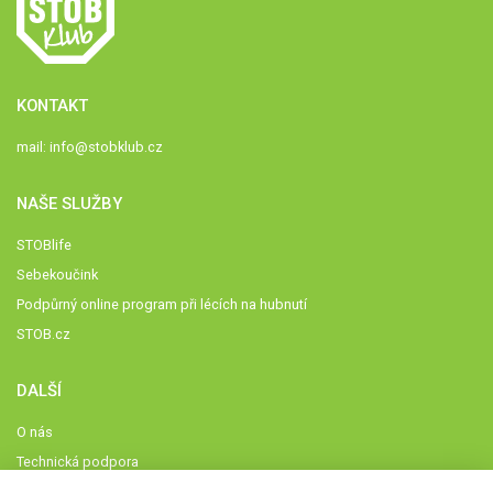
KONTAKT
mail:
info@stobklub.cz
NAŠE SLUŽBY
STOBlife
Sebekoučink
Podpůrný online program při lécích na hubnutí
STOB.cz
DALŠÍ
O nás
Technická podpora
Časté dotazy