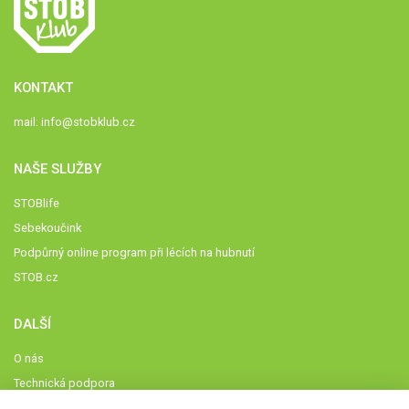
KONTAKT
mail:
info@stobklub.cz
NAŠE SLUŽBY
STOBlife
Sebekoučink
Podpůrný online program při lécích na hubnutí
STOB.cz
DALŠÍ
O nás
Technická podpora
Časté dotazy