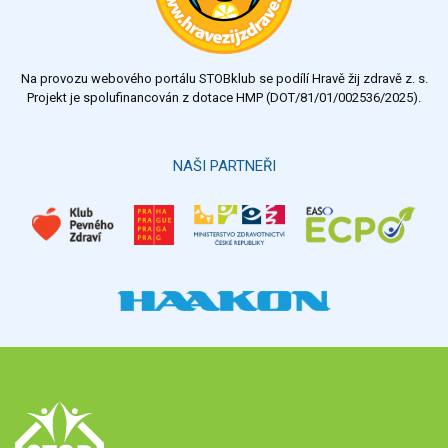
dostatečný
nedostatečný
Na provozu webového portálu STOBklub se podílí Hravě žij zdravě z. s.
Výsledky
Všechny ankety
Projekt je spolufinancován z dotace HMP (DOT/81/01/002536/2025).
Hlasovat
NAŠI PARTNEŘI