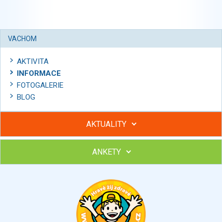
VACHOM
AKTIVITA
INFORMACE
FOTOGALERIE
BLOG
AKTUALITY
ANKETY
Hubněte s podporou lektorky a skupiny v kurzech STOBu
Chcete poradit s hubnutím? Najděte si odborníka STOBu ve
svém regionu
Ohodnoťte program Sebekoučink
výborný
velmi dobrý
dobrý