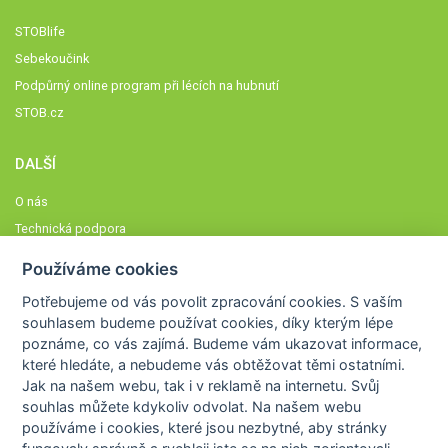
STOBlife
Sebekoučink
Podpůrný online program při lécích na hubnutí
STOB.cz
DALŠÍ
O nás
Technická podpora
Časté dotazy
Používáme cookies
Normy a zásady fungování STOBklubu
Potřebujeme od vás
povolit zpracování cookies
. S vaším
Členové STOBklubu
souhlasem budeme používat cookies, díky kterým lépe
Zásady nakládání s osobními údaji
poznáme,
co vás zajímá
. Budeme vám ukazovat
informace,
které hledáte
, a nebudeme vás obtěžovat těmi ostatními.
Otestujte se
Jak na našem webu, tak i v reklamě na internetu. Svůj
Spočítejte si
souhlas můžete kdykoliv odvolat. Na našem webu
Výzva 52
používáme i cookies, které jsou nezbytné
, aby stránky