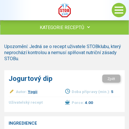
KATEGORIE RECEPTŮ
Všechny recepty
Upozornění: Jedná se o recept uživatele STOBklubu, který
Polévky
neprochází kontrolou a nemusí splňovat nutriční zásady
Studená kuchyně
STOBu.
Maso
Omáčky
Jogurtový dip
Zpět
Bezmasé a zeleninové
Saláty
Autor:
Yogii
Doba přípravy (min.):
5
Sladké pokrmy
Dezerty
Uživatelský recept
Porce:
4.00
Nápoje
Ostatní
INGREDIENCE
Dětské recepty