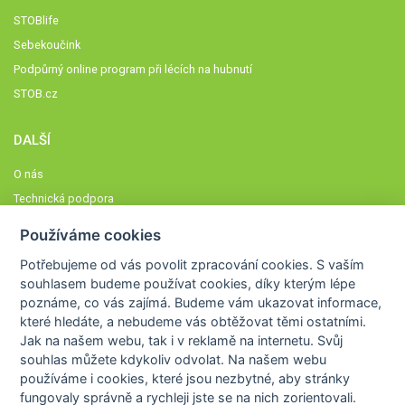
STOBlife
Sebekoučink
Podpůrný online program při lécích na hubnutí
STOB.cz
DALŠÍ
O nás
Technická podpora
Časté dotazy
Používáme cookies
Normy a zásady fungování STOBklubu
Potřebujeme od vás
povolit zpracování cookies
. S vaším
Členové STOBklubu
souhlasem budeme používat cookies, díky kterým lépe
Zásady nakládání s osobními údaji
poznáme,
co vás zajímá
. Budeme vám ukazovat
informace,
které hledáte
, a nebudeme vás obtěžovat těmi ostatními.
Otestujte se
Jak na našem webu, tak i v reklamě na internetu. Svůj
Spočítejte si
souhlas můžete kdykoliv odvolat. Na našem webu
Výzva 52
používáme i cookies, které jsou nezbytné
, aby stránky
fungovaly správně a rychleji jste se na nich zorientovali.