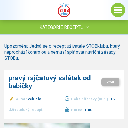
KATEGORIE RECEPTŮ
Všechny recepty
Upozornění: Jedná se o recept uživatele STOBklubu, který
Polévky
neprochází kontrolou a nemusí splňovat nutriční zásady
Studená kuchyně
STOBu.
Maso
Omáčky
pravý rajčatový salátek od
Bezmasé a zeleninové
Zpět
babičky
Saláty
Sladké pokrmy
Autor:
vehicle
Doba přípravy (min.):
15
Dezerty
Nápoje
Uživatelský recept
Porce:
1.00
Ostatní
Dětské recepty