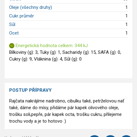
Oleje (všechny druhy)
1
Cukr průměr
1
Sůl
1
Ocet
1
Energetická hodnota celkem: 344 kJ
Bílkoviny (g): 3, Tuky (g): 1, Sacharidy (g): 15, SAFA (g): 0,
Cukry (g): 9, Vláknina (g): 4, Sůl (g): 0
POSTUP PŘÍPRAVY
Rajčata nakrájíme nadrobno, cibulku také, petrželovou nať
také, dáme do mísy, přidáme pár kapek olivového oleje,
trošku soli,pepře, pár kapek octa, trošku cukru, přilejeme
trochu vody a je to hotovo :)