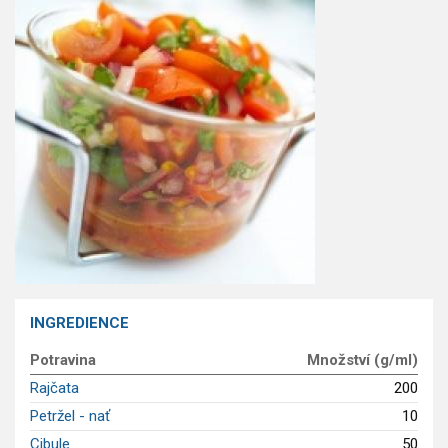
GLP-1 recepty
INGREDIENCE
Potravina
Množství (g/ml)
Rajčata
200
Petržel - nať
10
Cibule
50