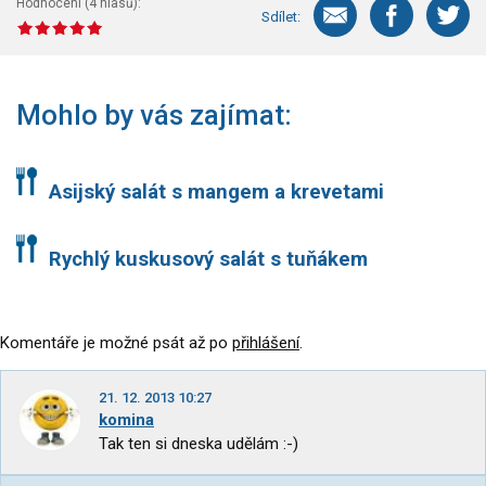
Hodnocení (
4
hlasů):
Sdílet:
Mohlo by vás zajímat:
Asijský salát s mangem a krevetami
Rychlý kuskusový salát s tuňákem
Komentáře je možné psát až po
přihlášení
.
21. 12. 2013 10:27
komina
Tak ten si dneska udělám :-)