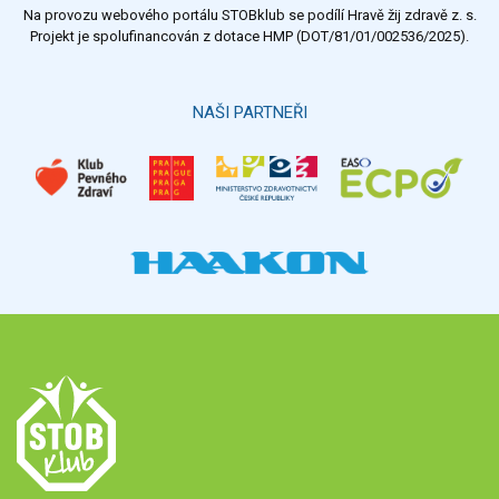
Na provozu webového portálu STOBklub se podílí Hravě žij zdravě z. s.
Projekt je spolufinancován z dotace HMP (DOT/81/01/002536/2025).
NAŠI PARTNEŘI