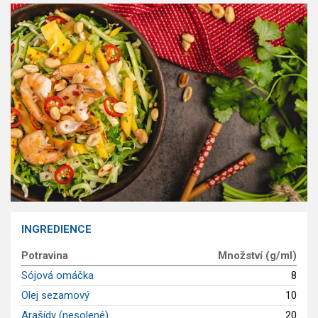
GLP-1 recepty
INGREDIENCE
Potravina
Množství (g/ml)
Sójová omáčka
8
Olej sezamový
10
Arašídy (nesolené)
20