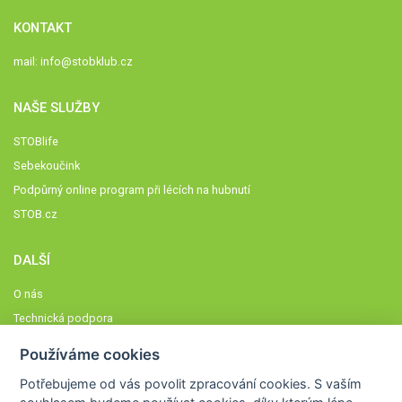
KONTAKT
mail:
info@stobklub.cz
NAŠE SLUŽBY
STOBlife
Sebekoučink
Podpůrný online program při lécích na hubnutí
STOB.cz
DALŠÍ
O nás
Technická podpora
Časté dotazy
Používáme cookies
Normy a zásady fungování STOBklubu
Potřebujeme od vás
povolit zpracování cookies
. S vaším
Členové STOBklubu