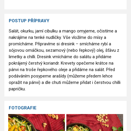
POSTUP PŘÍPRAVY
Salát, okurku, jarní cibulku a mango omyjeme, očistíme a
nakrájíme na tenké nudličky. Vše vložíme do mísy a
promícháme. Připravíme si dresink – smícháme rybí a
sójovou omáčkou, sezamový (nebo řepkový) olej, šťávu z
limetky a chilli. Dresink vmícháme do salátu a přidáme
pokrájený čerstvý koriandr. Krevety opečeme krátce na
pánvi na troše řepkového oleje a přidáme na salát. Před
podáváním posypeme arašídy (můžeme předem lehce
opražit na pánvi) a dle chuti můžeme přidat i čerstvou chilli
papričku.
FOTOGRAFIE