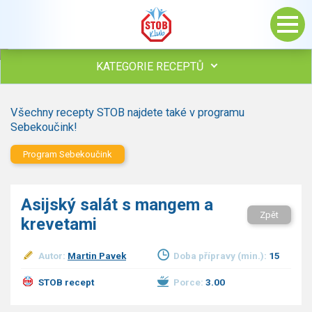
KATEGORIE RECEPTŮ
Všechny recepty
Všechny recepty STOB najdete také v programu
Polévky
Sebekoučink!
Studená kuchyně
Program Sebekoučink
Maso
Omáčky
Bezmasé a zeleninové
Asijský salát s mangem a
Saláty
Zpět
krevetami
Sladké pokrmy
Dezerty
Autor:
Martin Pavek
Doba přípravy (min.):
15
Nápoje
Ostatní
STOB recept
Porce:
3.00
Dětské recepty