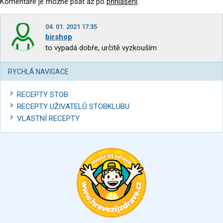
Komentáře je možné psát až po
přihlášení
.
04. 01. 2021 17:35
birshop
to vypadá dobře, určitě vyzkouším
RYCHLÁ NAVIGACE
RECEPTY STOB
RECEPTY UŽIVATELŮ STOBKLUBU
VLASTNÍ RECEPTY