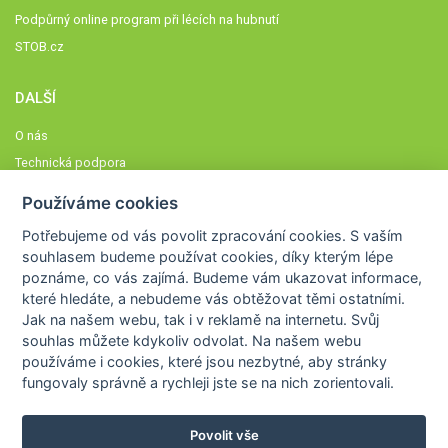
Podpůrný online program při lécích na hubnutí
STOB.cz
DALŠÍ
O nás
Technická podpora
Časté dotazy
Používáme cookies
Normy a zásady fungování STOBklubu
Potřebujeme od vás
povolit zpracování cookies
. S vaším
Členové STOBklubu
souhlasem budeme používat cookies, díky kterým lépe
Zásady nakládání s osobními údaji
poznáme,
co vás zajímá
. Budeme vám ukazovat
informace,
které hledáte
, a nebudeme vás obtěžovat těmi ostatními.
Otestujte se
Jak na našem webu, tak i v reklamě na internetu. Svůj
Spočítejte si
souhlas můžete kdykoliv odvolat. Na našem webu
Výzva 52
používáme i cookies, které jsou nezbytné
, aby stránky
fungovaly správně a rychleji jste se na nich zorientovali.
Povolit vše