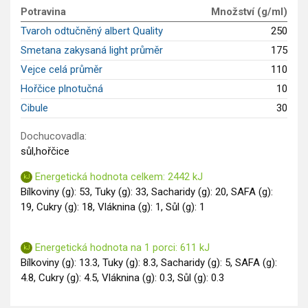
GLP-1 recepty
Potravina
Množství (g/ml)
Tvaroh odtučněný albert Quality
250
Smetana zakysaná light průměr
175
Vejce celá průměr
110
Hořčice plnotučná
10
Cibule
30
Dochucovadla:
sůl,hořčice
Energetická hodnota celkem: 2442 kJ
Bílkoviny (g): 53, Tuky (g): 33, Sacharidy (g): 20, SAFA (g):
19, Cukry (g): 18, Vláknina (g): 1, Sůl (g): 1
Energetická hodnota na 1 porci: 611 kJ
Bílkoviny (g): 13.3, Tuky (g): 8.3, Sacharidy (g): 5, SAFA (g):
4.8, Cukry (g): 4.5, Vláknina (g): 0.3, Sůl (g): 0.3