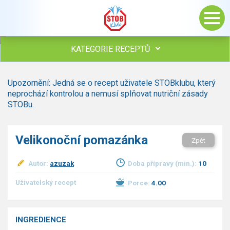
KATEGORIE RECEPTŮ
Všechny recepty
Upozornění: Jedná se o recept uživatele STOBklubu, který
Polévky
neprochází kontrolou a nemusí splňovat nutriční zásady
Studená kuchyně
STOBu.
Maso
Omáčky
Velikonoční pomazánka
Zpět
Bezmasé a zeleninové
Saláty
Autor:
azuzak
Doba přípravy (min.):
10
Sladké pokrmy
Dezerty
Uživatelský recept
Porce:
4.00
Nápoje
Ostatní
INGREDIENCE
Dětské recepty