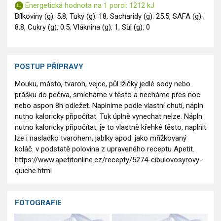
Energetická hodnota na 1 porci: 1212 kJ
Bílkoviny (g): 5.8, Tuky (g): 18, Sacharidy (g): 25.5, SAFA (g):
8.8, Cukry (g): 0.5, Vláknina (g): 1, Sůl (g): 0
POSTUP PŘÍPRAVY
Mouku, másto, tvaroh, vejce, půl lžičky jedlé sody nebo
prášku do pečiva, smícháme v těsto a necháme přes noc
nebo aspon 8h odležet. Naplníme podle vlastní chutí, nápln
nutno kaloricky připočítat. Tuk úplně vynechat nelze. Nápln
nutno kaloricky připočítat, je to vlastně křehké těsto, naplnit
lze i nasladko tvarohem, jablky apod. jako mřížkovaný
koláč. v podstatě polovina z upraveného receptu Apetit.
https://www.apetitonline.cz/recepty/5274-cibulovosyrovy-
quiche.html
FOTOGRAFIE