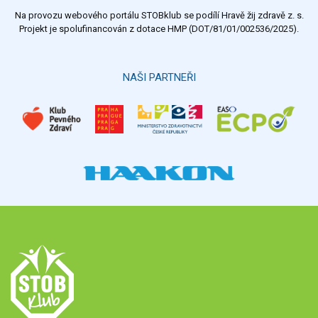
Na provozu webového portálu STOBklub se podílí Hravě žij zdravě z. s.
Projekt je spolufinancován z dotace HMP (DOT/81/01/002536/2025).
NAŠI PARTNEŘI