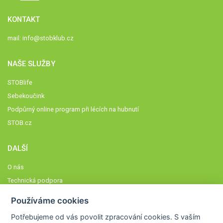
KONTAKT
mail:
info@stobklub.cz
NAŠE SLUŽBY
STOBlife
Sebekoučink
Podpůrný online program při lécích na hubnutí
STOB.cz
DALŠÍ
O nás
Technická podpora
Časté dotazy
Používáme cookies
Normy a zásady fungování STOBklubu
Potřebujeme od vás
povolit zpracování cookies
. S vaším
Členové STOBklubu