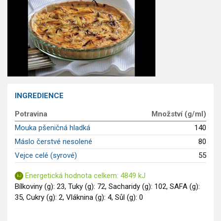
GLP-1 recepty
INGREDIENCE
Potravina
Množství (g/ml)
Mouka pšeničná hladká
140
Máslo čerstvé nesolené
80
Vejce celé (syrové)
55
Energetická hodnota celkem: 4849 kJ
Bílkoviny (g): 23, Tuky (g): 72, Sacharidy (g): 102, SAFA (g):
35, Cukry (g): 2, Vláknina (g): 4, Sůl (g): 0