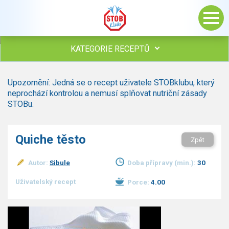
KATEGORIE RECEPTŮ
Všechny recepty
Upozornění: Jedná se o recept uživatele STOBklubu, který
Polévky
neprochází kontrolou a nemusí splňovat nutriční zásady
Studená kuchyně
STOBu.
Maso
Omáčky
Quiche těsto
Zpět
Bezmasé a zeleninové
Saláty
Autor:
Sibule
Doba přípravy (min.):
30
Sladké pokrmy
Dezerty
Uživatelský recept
Porce:
4.00
Nápoje
Ostatní
Dětské recepty