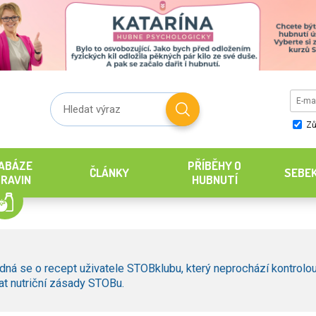
Zů
ABÁZE
PŘÍBĚHY O
ČLÁNKY
SEBE
RAVIN
HUBNUTÍ
dná se o recept uživatele STOBklubu, který neprochází kontrolou
t nutriční zásady STOBu.