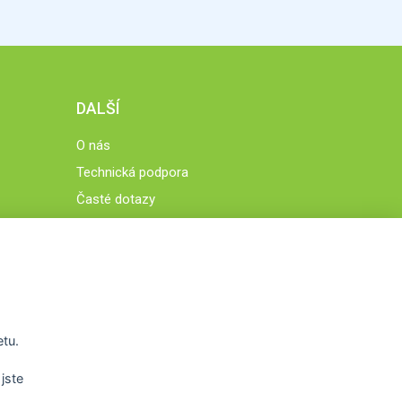
DALŠÍ
O nás
Technická podpora
Časté dotazy
Normy a zásady fungování STOBklubu
Členové STOBklubu
Zásady nakládání s osobními údaji
Otestujte se
Spočítejte si
etu.
Výzva 52
jste