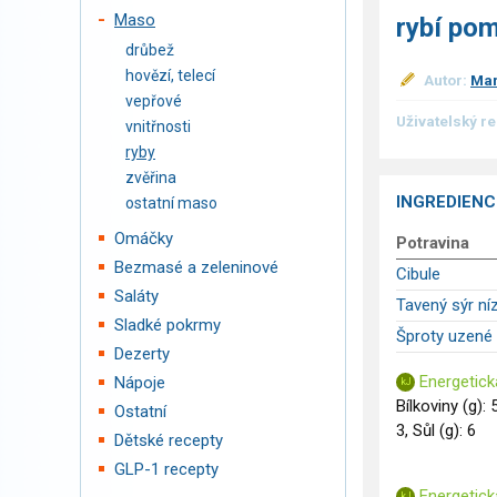
Maso
rybí pom
drůbež
hovězí, telecí
Autor:
Mar
vepřové
Uživatelský r
vnitřnosti
ryby
zvěřina
INGREDIENC
ostatní maso
Omáčky
Potravina
Bezmasé a zeleninové
Cibule
Saláty
Tavený sýr n
Sladké pokrmy
Šproty uzené
Dezerty
Energetick
Nápoje
Bílkoviny (g): 
Ostatní
3, Sůl (g): 6
Dětské recepty
GLP-1 recepty
Energetick