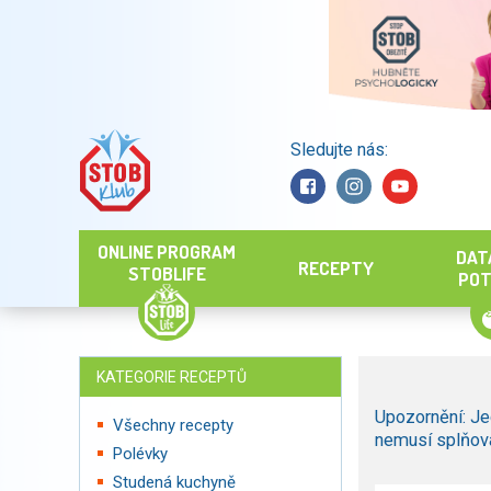
Sledujte nás:
Hledat
ONLINE PROGRAM
DAT
RECEPTY
STOBLIFE
POT
KATEGORIE RECEPTŮ
Upozornění: Je
Všechny recepty
nemusí splňova
Polévky
Studená kuchyně