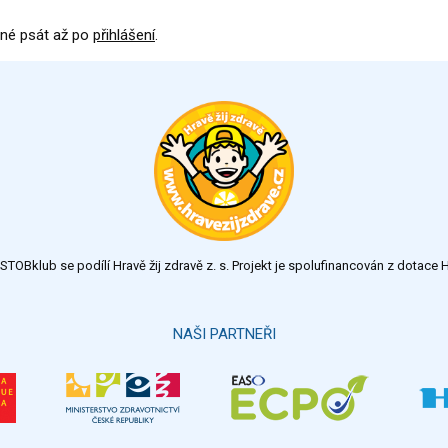
né psát až po
přihlášení
.
TOBklub se podílí Hravě žij zdravě z. s. Projekt je spolufinancován z dotac
NAŠI PARTNEŘI