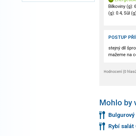
Bílkoviny (g): 
(g): 0.4, Sůl (g
POSTUP PŘ
stejný díl šp
mažeme na cel
Hodnocení (
0
hlasů
Mohlo by v
Bulgurový 
Rybí salát