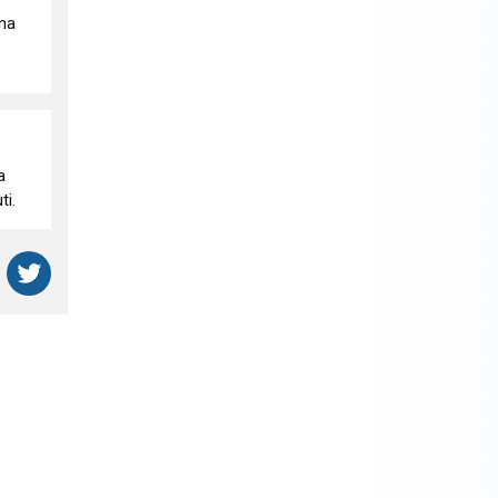
ina
a
ti.