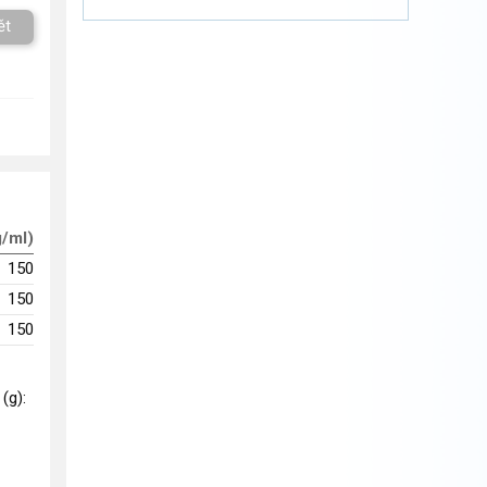
ět
g/ml)
150
150
150
 (g):