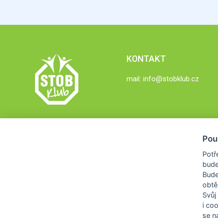
KONTAKT
mail:
info@stobklub.cz
Pou
Potř
bude
Bud
obtě
Svůj
i co
se na