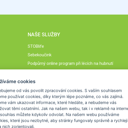
NAŠE SLUŽBY
STOBlife
Sebekoučink
Podpůrný online program při lécích na hubnutí
STOB.cz
žíváme cookies
ebujeme od vás
povolit zpracování cookies
. S vaším souhlasem
me používat cookies, díky kterým lépe poznáme,
co vás zajímá
.
eme vám ukazovat
informace, které hledáte
, a nebudeme vás
žovat těmi ostatními. Jak na našem webu, tak i v reklamě na intern
 souhlas můžete kdykoliv odvolat. Na našem webu
používáme
okies, které jsou nezbytné
, aby stránky fungovaly správně a rychleji 
 nich zorientovali.