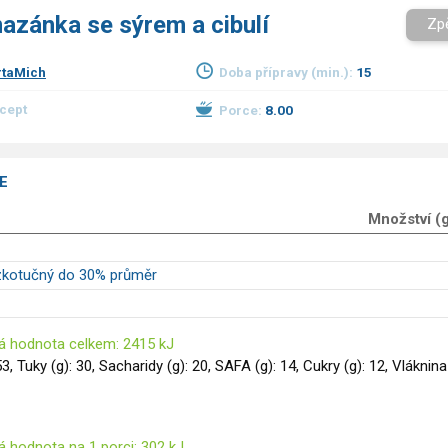
azánka se sýrem a cibulí
Zp
taMich
Doba přípravy (min.):
15
ecept
Porce:
8.00
E
Množství (
ízkotučný do 30% průměr
á hodnota celkem: 2415 kJ
53, Tuky (g): 30, Sacharidy (g): 20, SAFA (g): 14, Cukry (g): 12, Vláknina
á hodnota na 1 porci: 302 kJ