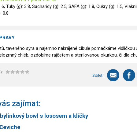
6.6, Tuky (g): 3.8, Sacharidy (g): 2.5, SAFA (g): 1.8, Cukry (g): 1.5, Vlákn
): 0.8
ÍPRAVY
rotů, taveného sýra a najemno nakrájené cibule pomačkáme vidličkou 
ozrnný chléb, ozdobíme rajčetem a sterilovanou okurkou, či dle chu
):
Sdílet:
ás zajímat:
bylinkový bowl s lososem a klíčky
 Ceviche