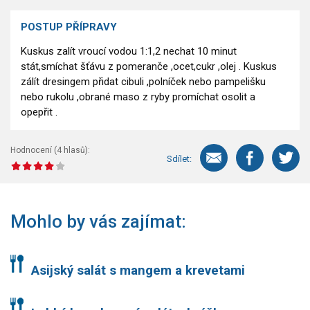
POSTUP PŘÍPRAVY
Kuskus zalít vroucí vodou 1:1,2 nechat 10 minut
stát,smíchat šťávu z pomeranče ,ocet,cukr ,olej . Kuskus
zálít dresingem přidat cibuli ,polníček nebo pampelišku
nebo rukolu ,obrané maso z ryby promíchat osolit a
opepřit .
Hodnocení (
4
hlasů):
Sdílet:
Mohlo by vás zajímat:
Asijský salát s mangem a krevetami