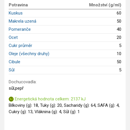
GLP-1 recepty
Potravina
Množství (g/ml)
Kuskus
60
Makrela uzená
50
Pomeranče
40
Ocet
20
Cukr průměr
5
Oleje (všechny druhy)
10
Cibule
50
Sůl
5
Dochucovadla:
sůl,pepř
Energetická hodnota celkem: 2137 kJ
Bílkoviny (g): 18, Tuky (g): 20, Sacharidy (g): 64, SAFA (g): 4,
Cukry (g): 13, Vláknina (g): 4, Sůl (g): 1