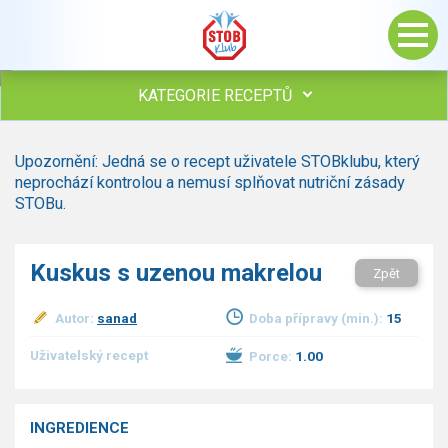
KATEGORIE RECEPTŮ
Všechny recepty
Upozornění: Jedná se o recept uživatele STOBklubu, který
Polévky
neprochází kontrolou a nemusí splňovat nutriční zásady
Studená kuchyně
STOBu.
Maso
Omáčky
Kuskus s uzenou makrelou
Zpět
Bezmasé a zeleninové
Saláty
Autor:
sanad
Doba přípravy (min.):
15
Sladké pokrmy
Dezerty
Uživatelský recept
Porce:
1.00
Nápoje
Ostatní
INGREDIENCE
Dětské recepty