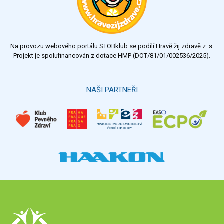
Na provozu webového portálu STOBklub se podílí Hravě žij zdravě z. s.
Projekt je spolufinancován z dotace HMP (DOT/81/01/002536/2025).
NAŠI PARTNEŘI