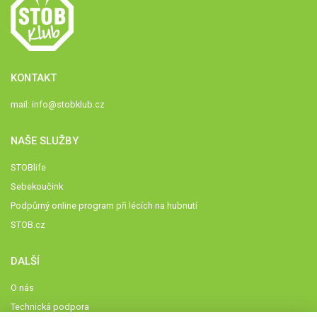
KONTAKT
mail:
info@stobklub.cz
NAŠE SLUŽBY
STOBlife
Sebekoučink
Podpůrný online program při lécích na hubnutí
STOB.cz
DALŠÍ
O nás
Technická podpora