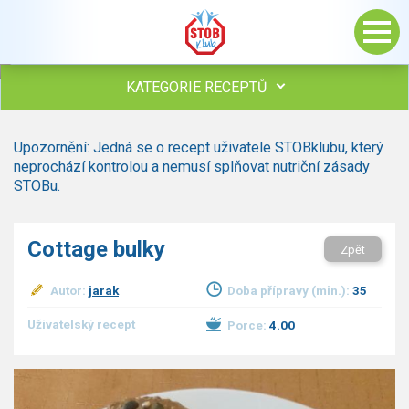
KATEGORIE RECEPTŮ
Všechny recepty
Upozornění: Jedná se o recept uživatele STOBklubu, který
Polévky
neprochází kontrolou a nemusí splňovat nutriční zásady
Studená kuchyně
STOBu.
Maso
Omáčky
Cottage bulky
Zpět
Bezmasé a zeleninové
Saláty
Autor:
jarak
Doba přípravy (min.):
35
Sladké pokrmy
Dezerty
Uživatelský recept
Porce:
4.00
Nápoje
Ostatní
Dětské recepty