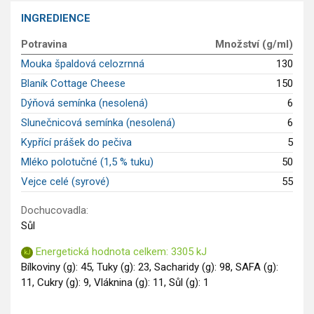
INGREDIENCE
Potravina
Množství (g/ml)
Mouka špaldová celozrnná
130
Blaník Cottage Cheese
150
Dýňová semínka (nesolená)
6
Slunečnicová semínka (nesolená)
6
Kypřící prášek do pečiva
5
Mléko polotučné (1,5 % tuku)
50
Vejce celé (syrové)
55
Dochucovadla:
Sůl
Energetická hodnota celkem: 3305 kJ
Bílkoviny (g): 45, Tuky (g): 23, Sacharidy (g): 98, SAFA (g):
11, Cukry (g): 9, Vláknina (g): 11, Sůl (g): 1