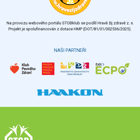
Na provozu webového portálu STOBklub se podílí Hravě žij zdravě z. s.
Projekt je spolufinancován z dotace HMP (DOT/81/01/002536/2025).
NAŠI PARTNEŘI