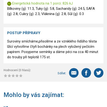
Energetická hodnota na 1 porci: 826 kJ
Bílkoviny (g): 11.3, Tuky (g): 5.8, Sacharidy (g): 24.5, SAFA
(g): 2.8, Cukry (g): 2.3, Vláknina (g): 2.8, Sůl (g): 0.3
POSTUP PŘÍPRAVY
Suroviny smícháme,přisolíme a ze vzniklého řidšího těsta
lžící vytvoříme čtyři bochánky na plech vyložený pečícím
papírem. Posypeme semínky a dáme péci na cca 40 minut
do trouby při teplotě 175 st.
Hodnocení (
0
hlasů):
Sdílet:
Mohlo by vás zajímat: