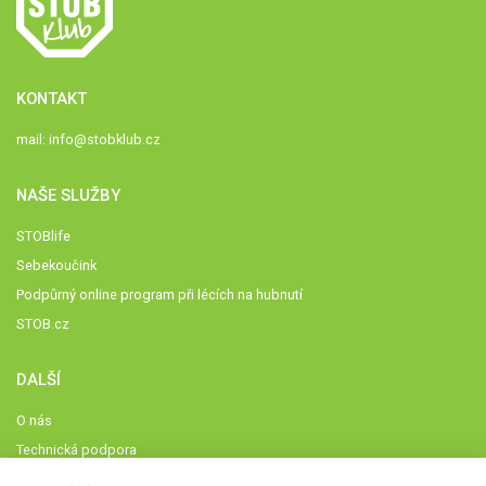
KONTAKT
mail:
info@stobklub.cz
NAŠE SLUŽBY
STOBlife
Sebekoučink
Podpůrný online program při lécích na hubnutí
STOB.cz
DALŠÍ
O nás
Technická podpora
Časté dotazy