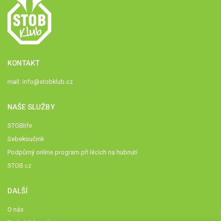
KONTAKT
mail:
info@stobklub.cz
NAŠE SLUŽBY
STOBlife
Sebekoučink
Podpůrný online program při lécích na hubnutí
STOB.cz
DALŠÍ
O nás