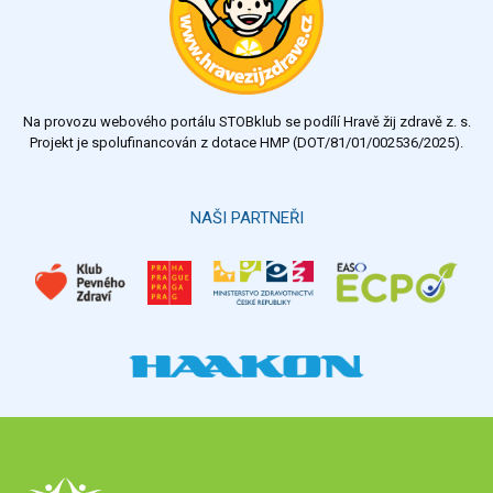
Na provozu webového portálu STOBklub se podílí Hravě žij zdravě z. s.
Projekt je spolufinancován z dotace HMP (DOT/81/01/002536/2025).
NAŠI PARTNEŘI