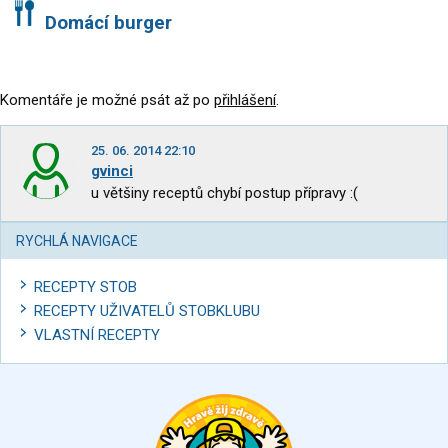
Domácí burger
Komentáře je možné psát až po
přihlášení
.
25. 06. 2014 22:10
gvinci
u většiny receptů chybí postup přípravy :(
RYCHLÁ NAVIGACE
RECEPTY STOB
RECEPTY UŽIVATELŮ STOBKLUBU
VLASTNÍ RECEPTY