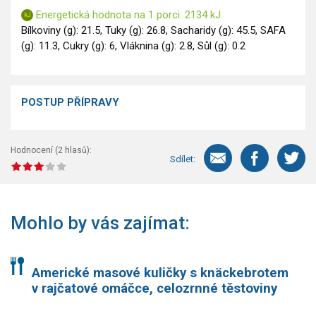
Energetická hodnota na 1 porci: 2134 kJ
Bílkoviny (g): 21.5, Tuky (g): 26.8, Sacharidy (g): 45.5, SAFA
(g): 11.3, Cukry (g): 6, Vláknina (g): 2.8, Sůl (g): 0.2
POSTUP PŘÍPRAVY
Hodnocení (
2
hlasů):
Sdílet:
Mohlo by vás zajímat:
Americké masové kuličky s knäckebrotem
v rajčatové omáčce, celozrnné těstoviny