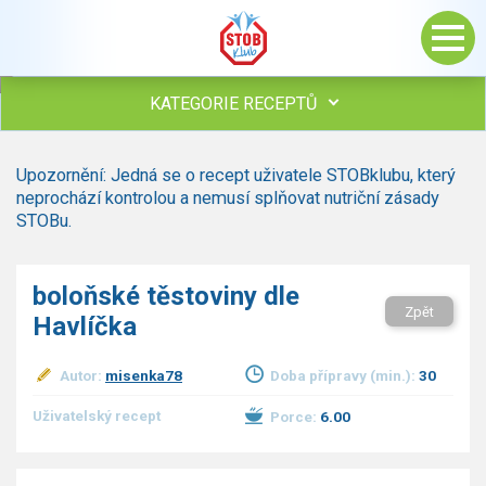
KATEGORIE RECEPTŮ
Všechny recepty
Upozornění: Jedná se o recept uživatele STOBklubu, který
Polévky
neprochází kontrolou a nemusí splňovat nutriční zásady
Studená kuchyně
STOBu.
Maso
drůbež
boloňské těstoviny dle
hovězí, telecí
Zpět
Havlíčka
vepřové
vnitřnosti
ryby
Autor:
misenka78
Doba přípravy (min.):
30
zvěřina
Uživatelský recept
Porce:
6.00
ostatní maso
Omáčky
Bezmasé a zeleninové