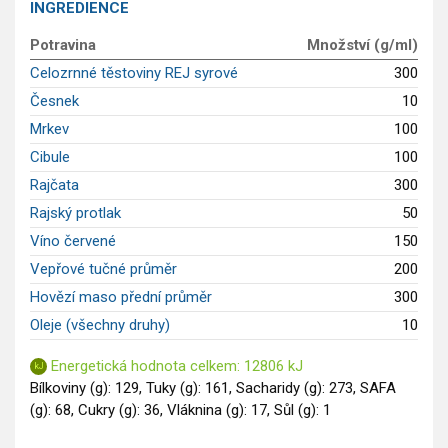
INGREDIENCE
Saláty
Potravina
Množství (g/ml)
Sladké pokrmy
Celozrnné těstoviny REJ syrové
300
Dezerty
Česnek
10
Nápoje
Ostatní
Mrkev
100
Dětské recepty
Cibule
100
GLP-1 recepty
Rajčata
300
Rajský protlak
50
Víno červené
150
Vepřové tučné průměr
200
Hovězí maso přední průměr
300
Oleje (všechny druhy)
10
Energetická hodnota celkem: 12806 kJ
Bílkoviny (g): 129, Tuky (g): 161, Sacharidy (g): 273, SAFA
(g): 68, Cukry (g): 36, Vláknina (g): 17, Sůl (g): 1