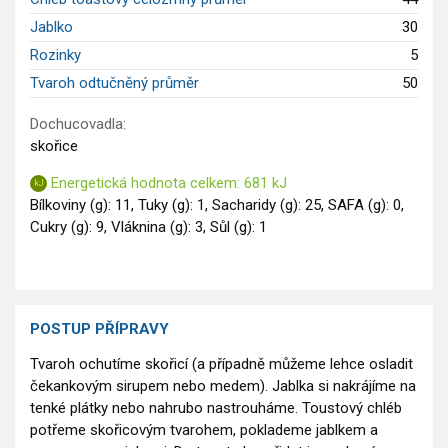
Jablko
30
Rozinky
5
Tvaroh odtučněný průměr
50
Dochucovadla:
skořice
Energetická hodnota celkem: 681 kJ
Bílkoviny (g): 11, Tuky (g): 1, Sacharidy (g): 25, SAFA (g): 0,
Cukry (g): 9, Vláknina (g): 3, Sůl (g): 1
POSTUP PŘÍPRAVY
Tvaroh ochutíme skořicí (a případně můžeme lehce osladit
čekankovým sirupem nebo medem). Jablka si nakrájíme na
tenké plátky nebo nahrubo nastrouháme. Toustový chléb
potřeme skořicovým tvarohem, poklademe jablkem a