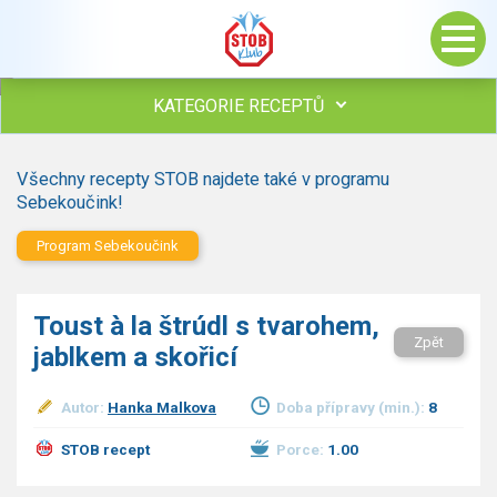
KATEGORIE RECEPTŮ
Všechny recepty
Všechny recepty STOB najdete také v programu
Polévky
Sebekoučink!
Studená kuchyně
Program Sebekoučink
Maso
Omáčky
Bezmasé a zeleninové
Toust à la štrúdl s tvarohem,
Saláty
Zpět
jablkem a skořicí
Sladké pokrmy
Dezerty
Autor:
Hanka Malkova
Doba přípravy (min.):
8
Nápoje
Ostatní
STOB recept
Porce:
1.00
Dětské recepty