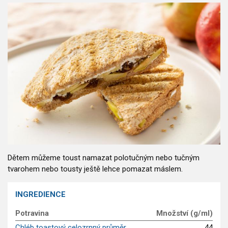
GLP-1 recepty
Dětem můžeme toust namazat polotučným nebo tučným
tvarohem nebo tousty ještě lehce pomazat máslem.
INGREDIENCE
Potravina
Množství (g/ml)
Chléb toastový celozrnný průměr
44