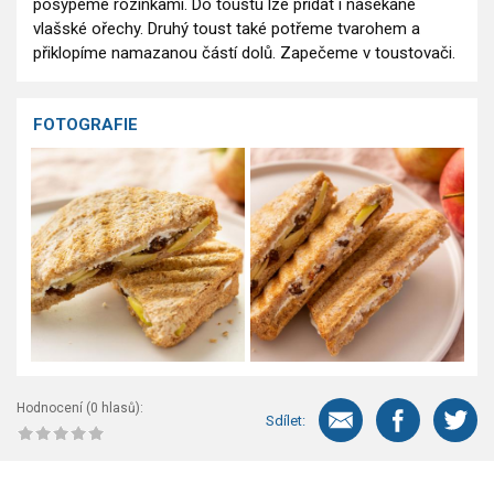
posypeme rozinkami. Do toustu lze přidat i nasekané
vlašské ořechy. Druhý toust také potřeme tvarohem a
přiklopíme namazanou částí dolů. Zapečeme v toustovači.
FOTOGRAFIE
Hodnocení (
0
hlasů):
Sdílet: