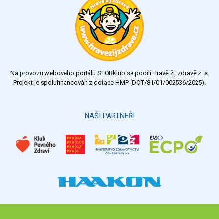
Na provozu webového portálu STOBklub se podílí Hravě žij zdravě z. s.
Projekt je spolufinancován z dotace HMP (DOT/81/01/002536/2025).
NAŠI PARTNEŘI