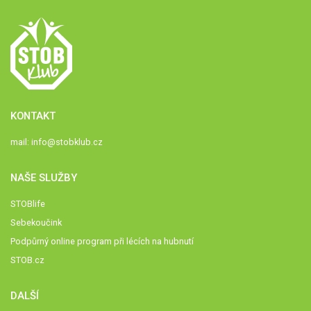
KONTAKT
mail:
info@stobklub.cz
NAŠE SLUŽBY
STOBlife
Sebekoučink
Podpůrný online program při lécích na hubnutí
STOB.cz
DALŠÍ