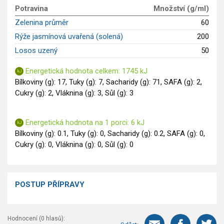
Potravina
Množství (g/ml)
Saláty
Zelenina průměr
60
Sladké pokrmy
Rýže jasmínová uvařená (solená)
200
Dezerty
Losos uzený
50
Nápoje
Ostatní
Energetická hodnota celkem: 1745 kJ
Dětské recepty
Bílkoviny (g): 17, Tuky (g): 7, Sacharidy (g): 71, SAFA (g): 2,
GLP-1 recepty
Cukry (g): 2, Vláknina (g): 3, Sůl (g): 3
Energetická hodnota na 1 porci: 6 kJ
Bílkoviny (g): 0.1, Tuky (g): 0, Sacharidy (g): 0.2, SAFA (g): 0,
Cukry (g): 0, Vláknina (g): 0, Sůl (g): 0
POSTUP PŘÍPRAVY
Hodnocení (
0
hlasů):