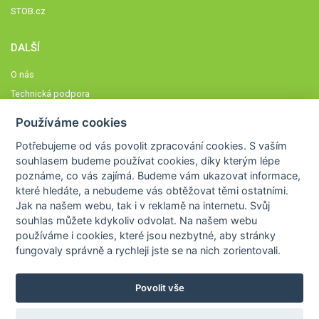
STOB.cz
DALŠÍ
O nás
Technická podpora
Časté dotazy
Používáme cookies
Normy a zásady fungování STOBklubu
Potřebujeme od vás
povolit zpracování cookies
. S vaším
Členové STOBklubu
souhlasem budeme používat cookies, díky kterým lépe
Zásady nakládání s osobními údaji
poznáme,
co vás zajímá
. Budeme vám ukazovat
informace,
které hledáte
, a nebudeme vás obtěžovat těmi ostatními.
Otestujte se
Jak na našem webu, tak i v reklamě na internetu. Svůj
Spočítejte si
souhlas můžete kdykoliv odvolat. Na našem webu
Výzva 52
používáme i cookies, které jsou nezbytné
, aby stránky
fungovaly správně a rychleji jste se na nich zorientovali.
Povolit vše
COPYRIGHT © 2026
STOB
WWW.STOB.CZ
,