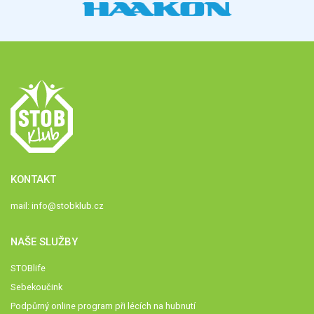
KONTAKT
mail:
info@stobklub.cz
NAŠE SLUŽBY
STOBlife
Sebekoučink
Podpůrný online program při lécích na hubnutí