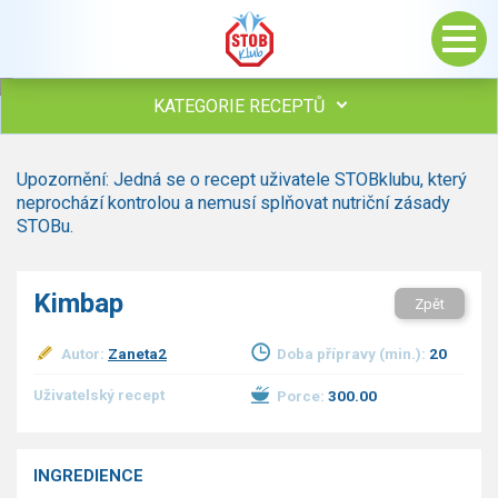
KATEGORIE RECEPTŮ
Všechny recepty
Upozornění: Jedná se o recept uživatele STOBklubu, který
Polévky
neprochází kontrolou a nemusí splňovat nutriční zásady
Studená kuchyně
STOBu.
Maso
drůbež
Kimbap
Zpět
hovězí, telecí
vepřové
Autor:
Zaneta2
Doba přípravy (min.):
20
vnitřnosti
ryby
Uživatelský recept
Porce:
300.00
zvěřina
ostatní maso
Omáčky
INGREDIENCE
Bezmasé a zeleninové