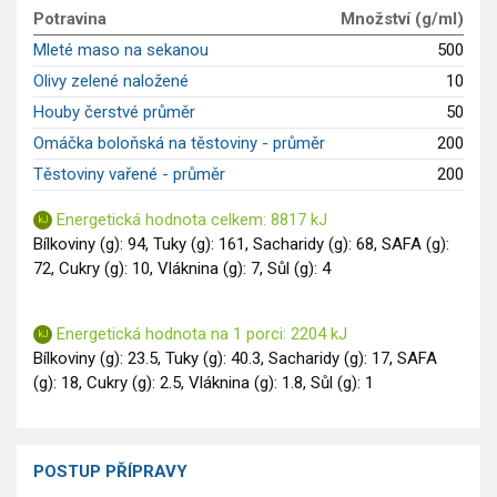
Potravina
Množství (g/ml)
Saláty
Mleté maso na sekanou
500
Sladké pokrmy
Olivy zelené naložené
10
Dezerty
Houby čerstvé průměr
50
Nápoje
Ostatní
Omáčka boloňská na těstoviny - průměr
200
Dětské recepty
Těstoviny vařené - průměr
200
GLP-1 recepty
Energetická hodnota celkem: 8817 kJ
Bílkoviny (g): 94, Tuky (g): 161, Sacharidy (g): 68, SAFA (g):
72, Cukry (g): 10, Vláknina (g): 7, Sůl (g): 4
Energetická hodnota na 1 porci: 2204 kJ
Bílkoviny (g): 23.5, Tuky (g): 40.3, Sacharidy (g): 17, SAFA
(g): 18, Cukry (g): 2.5, Vláknina (g): 1.8, Sůl (g): 1
POSTUP PŘÍPRAVY