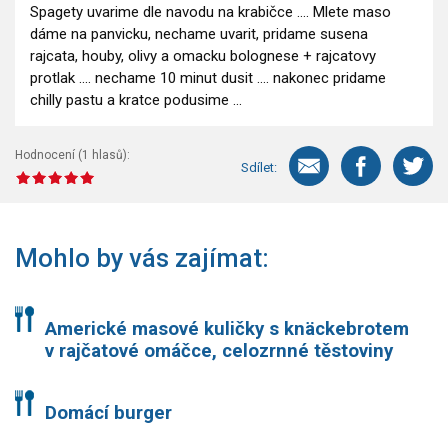
Spagety uvarime dle navodu na krabičce .... Mlete maso
dáme na panvicku, nechame uvarit, pridame susena
rajcata, houby, olivy a omacku bolognese + rajcatovy
protlak .... nechame 10 minut dusit .... nakonec pridame
chilly pastu a kratce podusime ...
Hodnocení (
1
hlasů):
Sdílet:
Mohlo by vás zajímat:
Americké masové kuličky s knäckebrotem
v rajčatové omáčce, celozrnné těstoviny
Domácí burger