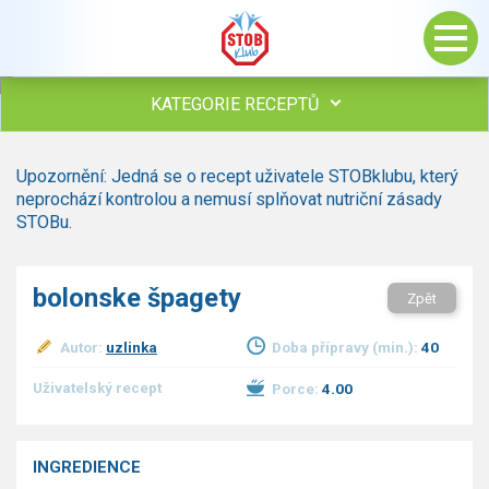
KATEGORIE RECEPTŮ
Všechny recepty
Upozornění: Jedná se o recept uživatele STOBklubu, který
Polévky
neprochází kontrolou a nemusí splňovat nutriční zásady
Studená kuchyně
STOBu.
Maso
drůbež
bolonske špagety
Zpět
hovězí, telecí
vepřové
Autor:
uzlinka
Doba přípravy (min.):
40
vnitřnosti
ryby
Uživatelský recept
Porce:
4.00
zvěřina
ostatní maso
Omáčky
INGREDIENCE
Bezmasé a zeleninové