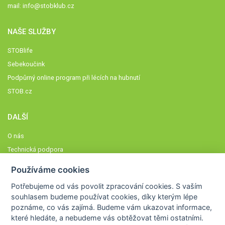
mail:
info@stobklub.cz
NAŠE SLUŽBY
STOBlife
Sebekoučink
Podpůrný online program při lécích na hubnutí
STOB.cz
DALŠÍ
O nás
Technická podpora
Časté dotazy
Používáme cookies
Normy a zásady fungování STOBklubu
Potřebujeme od vás
povolit zpracování cookies
. S vaším
Členové STOBklubu
souhlasem budeme používat cookies, díky kterým lépe
Zásady nakládání s osobními údaji
poznáme,
co vás zajímá
. Budeme vám ukazovat
informace,
které hledáte
, a nebudeme vás obtěžovat těmi ostatními.
Otestujte se