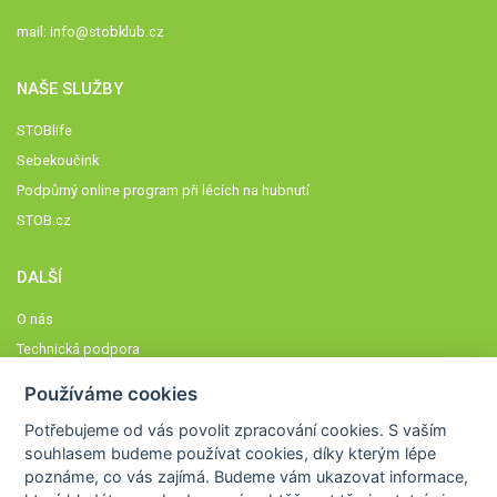
mail:
info@stobklub.cz
NAŠE SLUŽBY
STOBlife
Sebekoučink
Podpůrný online program při lécích na hubnutí
STOB.cz
DALŠÍ
O nás
Technická podpora
Časté dotazy
Používáme cookies
Normy a zásady fungování STOBklubu
Potřebujeme od vás
povolit zpracování cookies
. S vaším
Členové STOBklubu
souhlasem budeme používat cookies, díky kterým lépe
Zásady nakládání s osobními údaji
poznáme,
co vás zajímá
. Budeme vám ukazovat
informace,