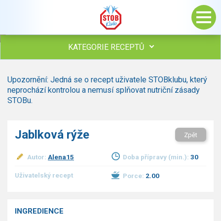
KATEGORIE RECEPTŮ
Všechny recepty
Upozornění: Jedná se o recept uživatele STOBklubu, který
Polévky
neprochází kontrolou a nemusí splňovat nutriční zásady
Studená kuchyně
STOBu.
Maso
Omáčky
Jablková rýže
Zpět
Bezmasé a zeleninové
Saláty
Autor:
Alena15
Doba přípravy (min.):
30
Sladké pokrmy
Dezerty
Uživatelský recept
Porce:
2.00
Nápoje
Ostatní
INGREDIENCE
Dětské recepty