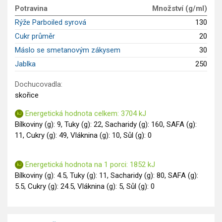
GLP-1 recepty
Potravina
Množství (g/ml)
Rýže Parboiled syrová
130
Cukr průměr
20
Máslo se smetanovým zákysem
30
Jablka
250
Dochucovadla:
skořice
Energetická hodnota celkem: 3704 kJ
Bílkoviny (g): 9, Tuky (g): 22, Sacharidy (g): 160, SAFA (g):
11, Cukry (g): 49, Vláknina (g): 10, Sůl (g): 0
Energetická hodnota na 1 porci: 1852 kJ
Bílkoviny (g): 4.5, Tuky (g): 11, Sacharidy (g): 80, SAFA (g):
5.5, Cukry (g): 24.5, Vláknina (g): 5, Sůl (g): 0