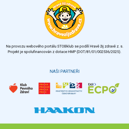
Na provozu webového portálu STOBklub se podílí Hravě žij zdravě z. s.
Projekt je spolufinancován z dotace HMP (DOT/81/01/002536/2025).
NAŠI PARTNEŘI