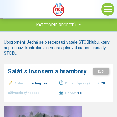
KATEGORIE RECEPTŮ
Všechny recepty
Upozornění: Jedná se o recept uživatele STOBklubu, který
Polévky
neprochází kontrolou a nemusí splňovat nutriční zásady
Studená kuchyně
STOBu.
Maso
Omáčky
Salát s lososem a brambory
Zpět
Bezmasé a zeleninové
Saláty
Autor:
luciedingova
Doba přípravy (min.):
70
Sladké pokrmy
Dezerty
Uživatelský recept
Porce:
1.00
Nápoje
Ostatní
Dětské recepty