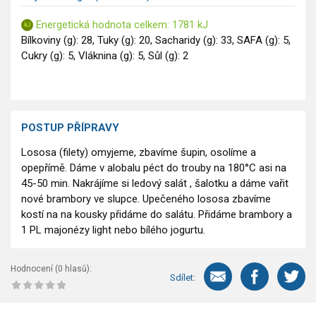
Energetická hodnota celkem: 1781 kJ
Bílkoviny (g): 28, Tuky (g): 20, Sacharidy (g): 33, SAFA (g): 5,
Cukry (g): 5, Vláknina (g): 5, Sůl (g): 2
POSTUP PŘÍPRAVY
Lososa (filety) omyjeme, zbavíme šupin, osolíme a
opepřímě. Dáme v alobalu péct do trouby na 180°C asi na
45-50 min. Nakrájíme si ledový salát , šalotku a dáme vařit
nové brambory ve slupce. Upečeného lososa zbavíme
kostí na na kousky přidáme do salátu. Přidáme brambory a
1 PL majonézy light nebo bílého jogurtu.
Hodnocení (
0
hlasů):
Sdílet: