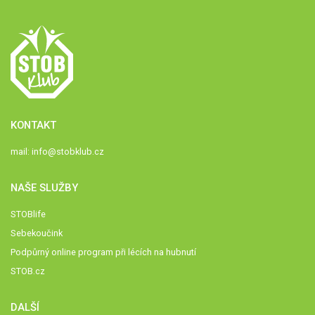
KONTAKT
mail:
info@stobklub.cz
NAŠE SLUŽBY
STOBlife
Sebekoučink
Podpůrný online program při lécích na hubnutí
STOB.cz
DALŠÍ