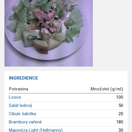
GLP-1 recepty
INGREDIENCE
Potravina
Množství (g/ml)
Losos
100
Salát ledový
50
Cibule šalotka
20
Brambory vařené
180
Majonéza Light (Hellmanns)
30