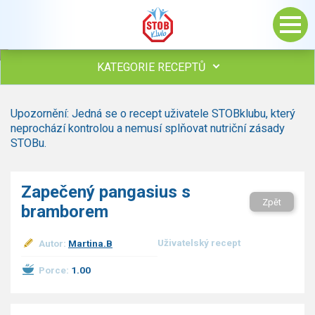
KATEGORIE RECEPTŮ
Všechny recepty
Upozornění: Jedná se o recept uživatele STOBklubu, který
Polévky
neprochází kontrolou a nemusí splňovat nutriční zásady
Studená kuchyně
STOBu.
Maso
drůbež
Zapečený pangasius s
hovězí, telecí
Zpět
bramborem
vepřové
vnitřnosti
ryby
Uživatelský recept
Autor:
Martina.B
zvěřina
Porce:
1.00
ostatní maso
Omáčky
Bezmasé a zeleninové