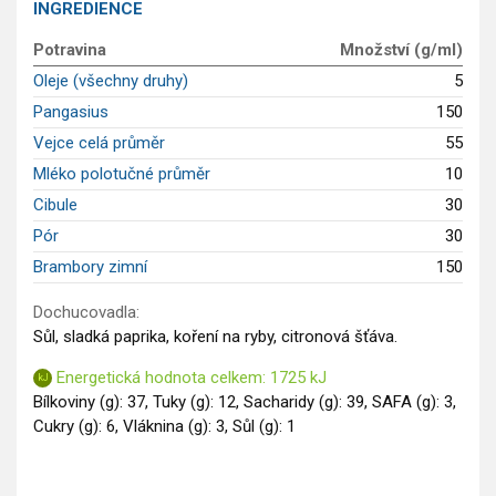
INGREDIENCE
Saláty
Potravina
Množství (g/ml)
Sladké pokrmy
Oleje (všechny druhy)
5
Dezerty
Pangasius
150
Nápoje
Ostatní
Vejce celá průměr
55
Dětské recepty
Mléko polotučné průměr
10
GLP-1 recepty
Cibule
30
Pór
30
Brambory zimní
150
Dochucovadla:
Sůl, sladká paprika, koření na ryby, citronová šťáva.
Energetická hodnota celkem: 1725 kJ
Bílkoviny (g): 37, Tuky (g): 12, Sacharidy (g): 39, SAFA (g): 3,
Cukry (g): 6, Vláknina (g): 3, Sůl (g): 1