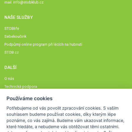
mail:
info@stobklub.cz
NAŠE SLUŽBY
STOBlife
Sebekoučink
Podpůrný online program při lécích na hubnutí
STOB.cz
DALŠÍ
O nás
Technická podpora
Časté dotazy
Používáme cookies
Normy a zásady fungování STOBklubu
Potřebujeme od vás
povolit zpracování cookies
. S vaším
Členové STOBklubu
souhlasem budeme používat cookies, díky kterým lépe
Zásady nakládání s osobními údaji
poznáme,
co vás zajímá
. Budeme vám ukazovat
informace,
které hledáte
, a nebudeme vás obtěžovat těmi ostatními.
Otestujte se