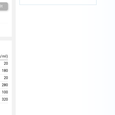
ět
g/ml)
20
180
20
280
100
320