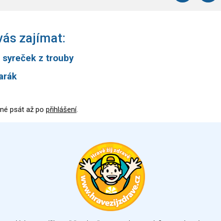
ás zajímat:
 syreček z trouby
tarák
né psát až po
přihlášení
.