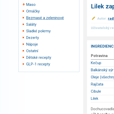
Maso
Lilek za
Omáčky
Bezmasé a zeleninové
Autor:
ra
Saláty
Uživatelský r
Sladké pokrmy
Dezerty
Nápoje
INGREDIENC
Ostatní
Potravina
Dětské recepty
Kečup
GLP-1 recepty
Balkánský sýr
Oleje (všechn
Rajčata
Cibule
Lilek
Dochucovadla