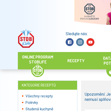
Sledujte nás:
Hledat
ONLINE PROGRAM
DAT
RECEPTY
STOBLIFE
POT
KATEGORIE RECEPTŮ
Upozornění: Je
Všechny recepty
nemusí splňova
Polévky
Studená kuchyně