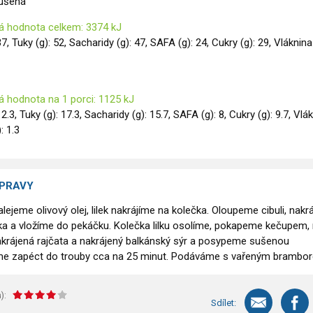
sušená
á hodnota celkem: 3374 kJ
37, Tuky (g): 52, Sacharidy (g): 47, SAFA (g): 24, Cukry (g): 29, Vláknina
á hodnota na 1 porci: 1125 kJ
12.3, Tuky (g): 17.3, Sacharidy (g): 15.7, SAFA (g): 8, Cukry (g): 9.7, Vlá
): 1.3
ÍPRAVY
ejeme olivový olej, lilek nakrájíme na kolečka. Oloupeme cibuli, nakr
ka a vložíme do pekáčku. Kolečka lilku osolíme, pokapeme kečupem,
akrájená rajčata a nakrájený balkánský sýr a posypeme sušenou
me zapéct do trouby cca na 25 minut. Podáváme s vařeným brambo
):
Sdílet: