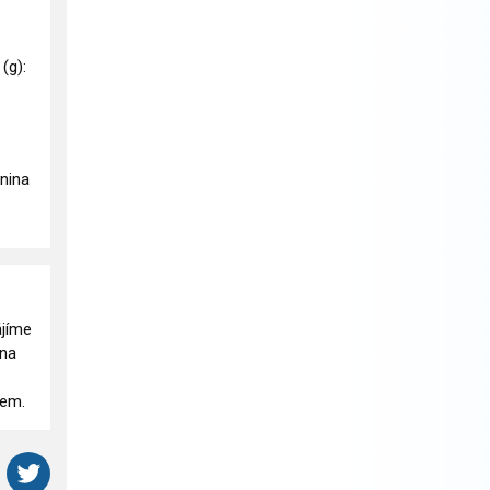
 (g):
knina
ájíme
 na
rem.