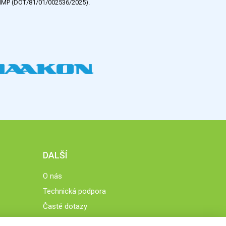
e HMP (DOT/81/01/002536/2025).
DALŠÍ
O nás
Technická podpora
Časté dotazy
Normy a zásady fungování STOBklubu