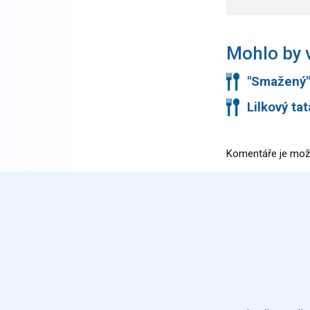
Mohlo by v
"Smažený"
Lilkový ta
Komentáře je mož