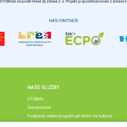
TOBklub se podílí Hravě žij zdravě z. s. Projekt je spolufinancován z dotac
NAŠI PARTNEŘI
NAŠE SLUŽBY
STOBlife
Sebekoučink
Podpůrný online program při lécích na hubnutí
STOB.cz