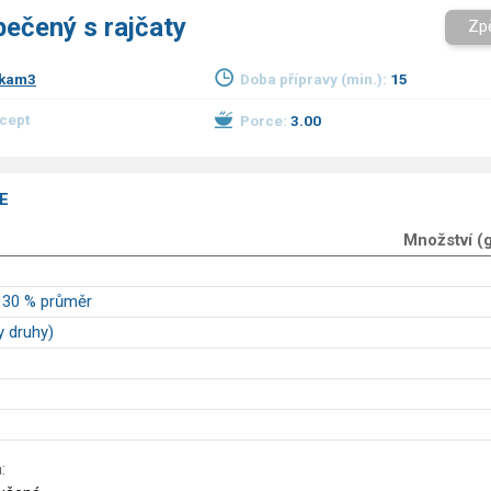
pečený s rajčaty
Zp
dkam3
Doba přípravy (min.):
15
ecept
Porce:
3.00
E
Množství (
 30 % průměr
y druhy)
: