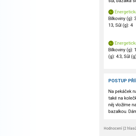
sůl, bazalka 
Energetick
Bílkoviny (g): 
13, Sůl (g): 4
Energetick
Bílkoviny (g): 
(g): 4.3, Sůl (g
POSTUP PŘ
Na pekáček nal
také na koleč
něj vložíme n
bazalkou. Dá
Hodnocení (
2
hlasů