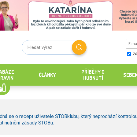
Zů
ABÁZE
PŘÍBĚHY O
ČLÁNKY
SEBE
RAVIN
HUBNUTÍ
dná se o recept uživatele STOBklubu, který neprochází kontrolou
t nutriční zásady STOBu.