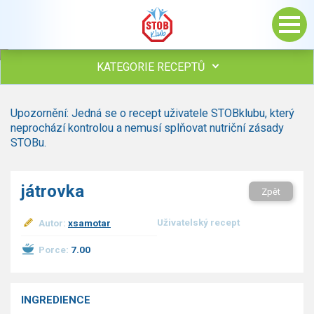
KATEGORIE RECEPTŮ
Všechny recepty
Upozornění: Jedná se o recept uživatele STOBklubu, který
Polévky
neprochází kontrolou a nemusí splňovat nutriční zásady
Studená kuchyně
STOBu.
Maso
Omáčky
játrovka
Zpět
Bezmasé a zeleninové
Saláty
Uživatelský recept
Autor:
xsamotar
Sladké pokrmy
Dezerty
Porce:
7.00
Nápoje
Ostatní
INGREDIENCE
Dětské recepty