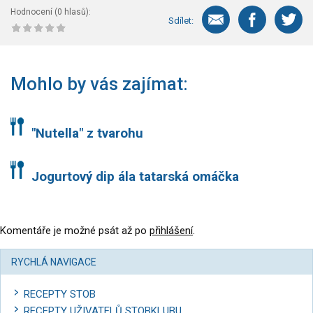
Hodnocení (
0
hlasů):
Sdílet:
Mohlo by vás zajímat:
"Nutella" z tvarohu
Jogurtový dip ála tatarská omáčka
Komentáře je možné psát až po
přihlášení
.
RYCHLÁ NAVIGACE
RECEPTY STOB
RECEPTY UŽIVATELŮ STOBKLUBU