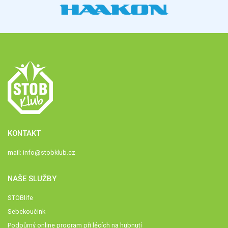
KONTAKT
mail:
info@stobklub.cz
NAŠE SLUŽBY
STOBlife
Sebekoučink
Podpůrný online program při lécích na hubnutí