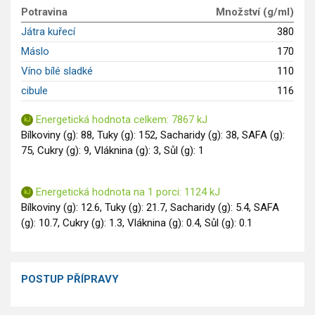
GLP-1 recepty
Potravina
Množství (g/ml)
Játra kuřecí
380
Máslo
170
Víno bílé sladké
110
cibule
116
Energetická hodnota celkem: 7867 kJ
Bílkoviny (g): 88, Tuky (g): 152, Sacharidy (g): 38, SAFA (g):
75, Cukry (g): 9, Vláknina (g): 3, Sůl (g): 1
Energetická hodnota na 1 porci: 1124 kJ
Bílkoviny (g): 12.6, Tuky (g): 21.7, Sacharidy (g): 5.4, SAFA
(g): 10.7, Cukry (g): 1.3, Vláknina (g): 0.4, Sůl (g): 0.1
POSTUP PŘÍPRAVY