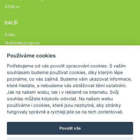
STOB.cz
DALŠÍ
O nás
Technická podpora
Časté dotazy
Používáme cookies
Normy a zásady fungování STOBklubu
Potřebujeme od vás
povolit zpracování cookies
. S vaším
Členové STOBklubu
souhlasem budeme používat cookies, díky kterým lépe
Zásady nakládání s osobními údaji
poznáme,
co vás zajímá
. Budeme vám ukazovat
informace,
které hledáte
, a nebudeme vás obtěžovat těmi ostatními.
Otestujte se
Jak na našem webu, tak i v reklamě na internetu. Svůj
Spočítejte si
souhlas můžete kdykoliv odvolat. Na našem webu
Výzva 52
používáme i cookies, které jsou nezbytné
, aby stránky
fungovaly správně a rychleji jste se na nich zorientovali.
Povolit vše
COPYRIGHT © 2026
STOB
WWW.STOB.CZ
,